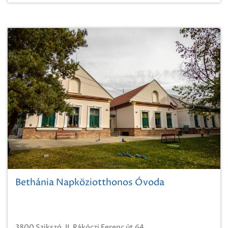
Bethánia Napköziotthonos Óvoda
3800 Szikszó, II. Rákóczi Ferenc út 64.