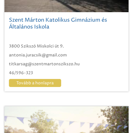
Szent Márton Katolikus Gimnázium és
Általános Iskola
3800 Szikszó Miskolci út 9.
antonia.juracsik@gmail.com
titkarsag@szentmartonszikszo.hu
46/596-323
Tovább a honlapra