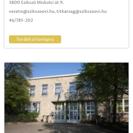
3800 Szikszó Miskolci út 9.
vezeto@szikszoovi.hu, titkarsag@szikszoovi.hu
46/785-202
Tovább a honlapra