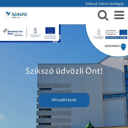
Szikszó Város honlapja
Szikszó üdvözli Önt!
Aktualitások