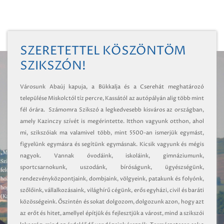
Debrecen-
Miskolc
területének
vegyszeres
SZERETETTEL KÖSZÖNTÖM
gyomirtásáról
SZIKSZÓN!
Városunk Abaúj kapuja, a Bükkalja és a Cserehát meghatározó
települése Miskolctól tíz percre, Kassától az autópályán alig több mint
fél órára. Számomra Szikszó a legkedvesebb kisváros az országban,
amely Kazinczy szívét is megérintette. Itthon vagyunk otthon, ahol
mi, szikszóiak ma valamivel több, mint 5500-an ismerjük egymást,
figyelünk egymásra és segítünk egymásnak. Kicsik vagyunk és mégis
nagyok. Vannak óvodáink, iskoláink, gimnáziumunk,
sportcsarnokunk, uszodánk, bíróságunk, ügyészségünk,
rendezvényközpontjaink, dombjaink, völgyeink, patakunk és folyónk,
szőlőink, vállalkozásaink, világhírű cégünk, erős egyházi, civil és baráti
közösségeink. Őszintén és sokat dolgozom, dolgozunk azon, hogy azt
az erőt és hitet, amellyel építjük és fejlesztjük a várost, mind a szikszói