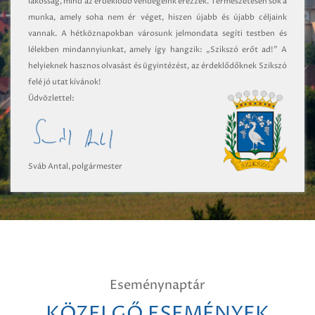
lakosság, mind az érdeklődő vendégeink érezzék. Természetesen sok a
munka, amely soha nem ér véget, hiszen újabb és újabb céljaink
vannak. A hétköznapokban városunk jelmondata segíti testben és
lélekben mindannyiunkat, amely így hangzik: „Szikszó erőt ad!” A
helyieknek hasznos olvasást és ügyintézést, az érdeklődőknek Szikszó
felé jó utat kívánok!
Üdvözlettel:
Sváb Antal, polgármester
Eseménynaptár
KÖZELGŐ ESEMÉNYEK