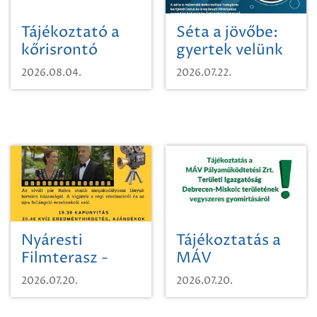
Tájékoztató a
Séta a jövőbe:
kőrisrontó
gyertek velünk
karcsúdíszbogárról
egy városi
2026.08.04.
2026.07.22.
időutazásra!
Nyáresti
Tájékoztatás a
Filmterasz -
MÁV
Beugró a
Pályaműködtetési
2026.07.20.
2026.07.20.
Paradicsomba
Zrt. Területi
Igazgatóság