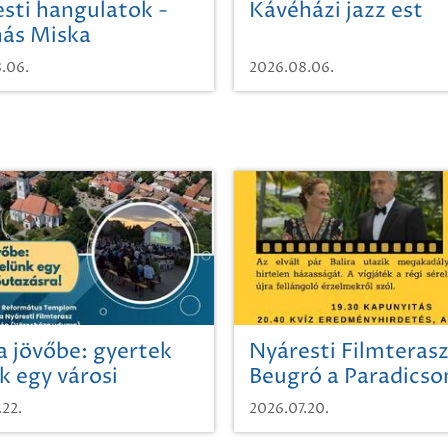
sti hangulatok -
Kávéházi jazz est
ás Miska
.06.
2026.08.06.
a jövőbe: gyertek
Nyáresti Filmterasz
k egy városi
Beugró a Paradics
azásra!
.22.
2026.07.20.