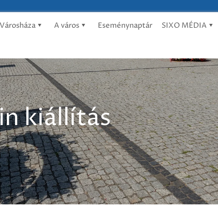
Városháza
A város
Eseménynaptár
SIXO MÉDIA
n kiállítás