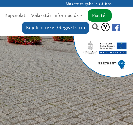
Makett és gobelin kiállítás
Kapcsolat
Választási információk
Piactér
Bejelentkezés/Regisztráció