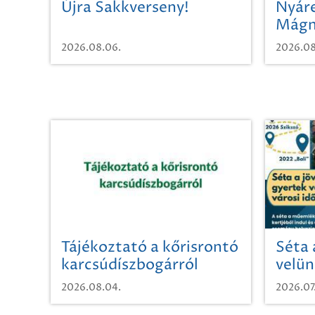
Újra Sakkverseny!
Nyáre
Mágn
2026.08.06.
2026.08
Tájékoztató a kőrisrontó
Séta 
karcsúdíszbogárról
velün
időut
2026.08.04.
2026.07