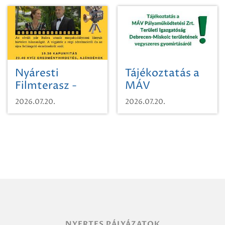
Nyáresti
Tájékoztatás a
Filmterasz -
MÁV
Beugró a
Pályaműködtetési
2026.07.20.
2026.07.20.
Paradicsomba
Zrt. Területi
Igazgatóság
Debrecen-
Miskolc
területének
vegyszeres
gyomirtásáról
NYERTES PÁLYÁZATOK