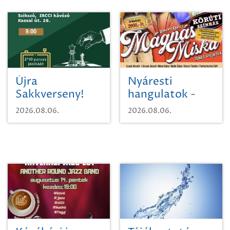
Újra
Nyáresti
Sakkverseny!
hangulatok -
Mágnás Miska
2026.08.06.
2026.08.06.