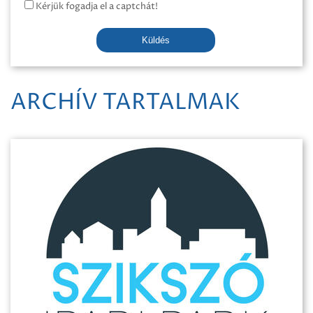
Kérjük fogadja el a captchát!
Küldés
ARCHÍV TARTALMAK