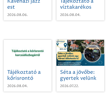
Kávéházi jazz
Tájékoztató a
est
víztakarékos
vízhasználatról
2026.08.06.
2026.08.04.
Tájékoztató a
Séta a jövőbe:
kőrisrontó
gyertek velünk
karcsúdíszbogárról
egy városi
2026.08.04.
2026.07.22.
időutazásra!