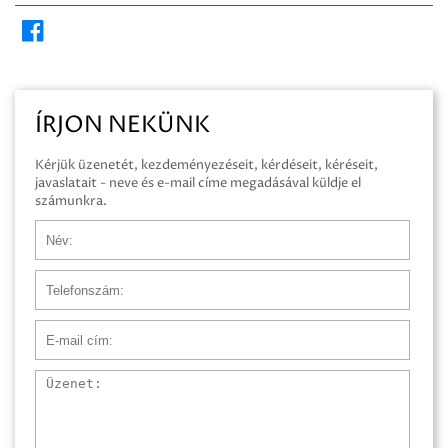
ÍRJON NEKÜNK
Kérjük üzenetét, kezdeményezéseit, kérdéseit, kéréseit,
javaslatait - neve és e-mail címe megadásával küldje el
számunkra.
Név
Telefonszám
E-mail cím
Üzenet