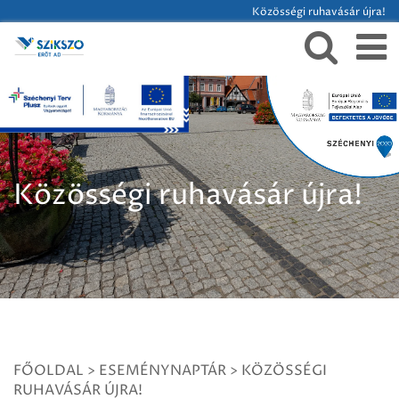
Közösségi ruhavásár újra!
Közösségi ruhavásár újra!
FŐOLDAL
>
ESEMÉNYNAPTÁR
>
KÖZÖSSÉGI
RUHAVÁSÁR ÚJRA!