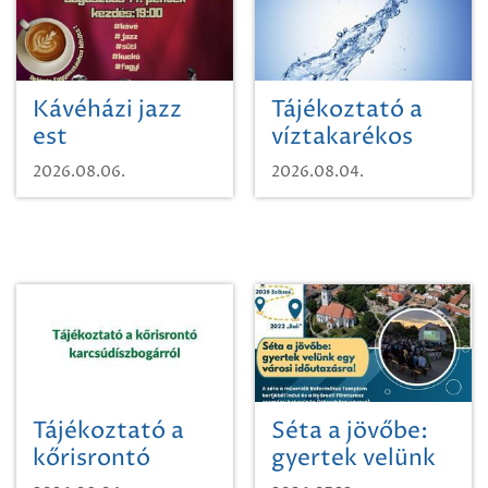
Kávéházi jazz
Tájékoztató a
est
víztakarékos
vízhasználatról
2026.08.06.
2026.08.04.
Tájékoztató a
Séta a jövőbe:
kőrisrontó
gyertek velünk
karcsúdíszbogárról
egy városi