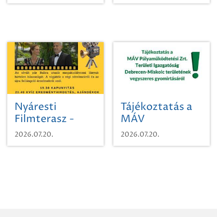
időutazásra!
Nyáresti
Tájékoztatás a
Filmterasz -
MÁV
Beugró a
Pályaműködtetési
2026.07.20.
2026.07.20.
Paradicsomba
Zrt. Területi
Igazgatóság
Debrecen-
Miskolc
területének
vegyszeres
gyomirtásáról