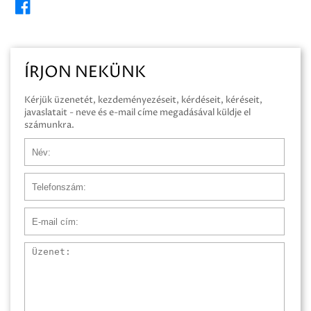
ÍRJON NEKÜNK
Kérjük üzenetét, kezdeményezéseit, kérdéseit, kéréseit,
javaslatait - neve és e-mail címe megadásával küldje el
számunkra.
Név
Telefonszám
E-mail cím
Üzenet