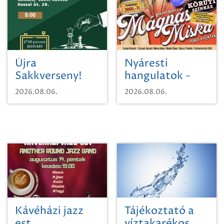
Újra
Nyáresti
Sakkverseny!
hangulatok -
Mágnás Miska
2026.08.06.
2026.08.06.
Kávéházi jazz
Tájékoztató a
est
víztakarékos