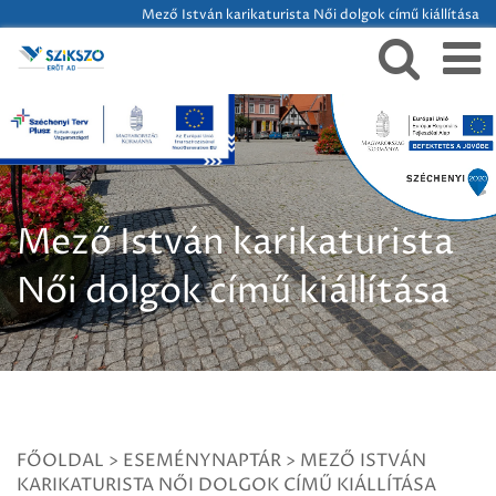
Mező István karikaturista Női dolgok című kiállítása
Mező István karikaturista
Női dolgok című kiállítása
FŐOLDAL
>
ESEMÉNYNAPTÁR
>
MEZŐ ISTVÁN
KARIKATURISTA NŐI DOLGOK CÍMŰ KIÁLLÍTÁSA