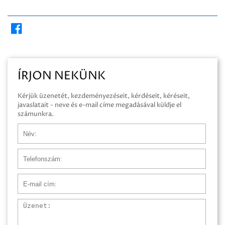
ÍRJON NEKÜNK
Kérjük üzenetét, kezdeményezéseit, kérdéseit, kéréseit,
javaslatait - neve és e-mail címe megadásával küldje el
számunkra.
Név
Telefonszám
E-mail cím
Üzenet