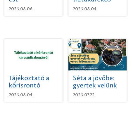
vízhasználatról
2026.08.06.
2026.08.04.
Tájékoztató a
Séta a jövőbe:
kőrisrontó
gyertek velünk
karcsúdíszbogárról
egy városi
2026.08.04.
2026.07.22.
időutazásra!