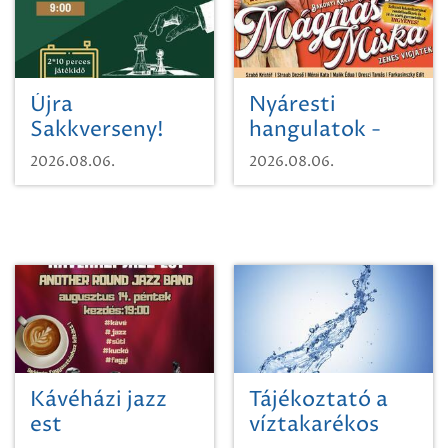
Újra
Nyáresti
Sakkverseny!
hangulatok -
Mágnás Miska
2026.08.06.
2026.08.06.
Kávéházi jazz
Tájékoztató a
est
víztakarékos