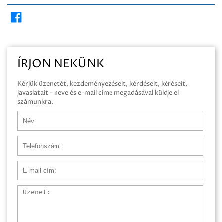
ÍRJON NEKÜNK
Kérjük üzenetét, kezdeményezéseit, kérdéseit, kéréseit,
javaslatait - neve és e-mail címe megadásával küldje el
számunkra.
Név
Telefonszám
E-mail cím
Üzenet