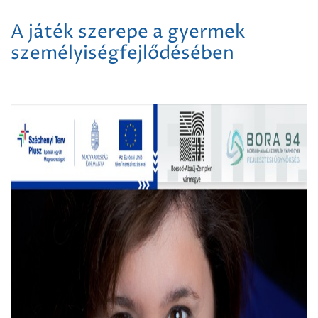
A játék szerepe a gyermek
személyiségfejlődésében