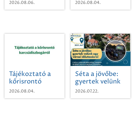
vízhasználatról
2026.08.06.
2026.08.04.
Tájékoztató a
Séta a jövőbe:
kőrisrontó
gyertek velünk
karcsúdíszbogárról
egy városi
2026.08.04.
2026.07.22.
időutazásra!