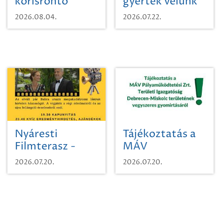
kőrisrontó
gyertek velünk
karcsúdíszbogárról
egy városi
2026.08.04.
2026.07.22.
időutazásra!
Nyáresti
Tájékoztatás a
Filmterasz -
MÁV
Beugró a
Pályaműködtetési
2026.07.20.
2026.07.20.
Paradicsomba
Zrt. Területi
Igazgatóság
Debrecen-
Miskolc
területének