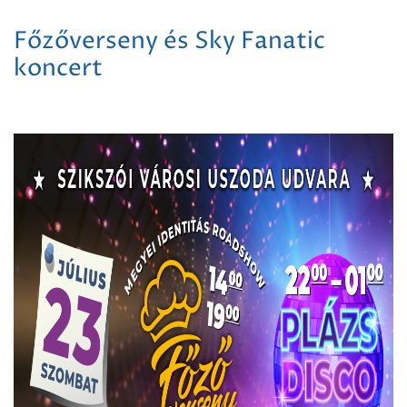
Főzőverseny és Sky Fanatic
koncert