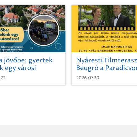
a jövőbe: gyertek
Nyáresti Filmterasz
k egy városi
Beugró a Paradics
azásra!
.22.
2026.07.20.