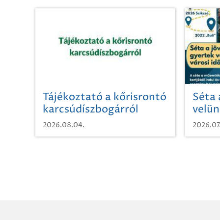
Tájékoztató a kőrisrontó
Séta 
karcsúdíszbogárról
velün
időut
2026.08.04.
2026.07