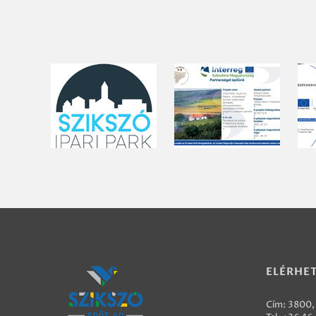
ELÉRHE
Cím: 3800, 