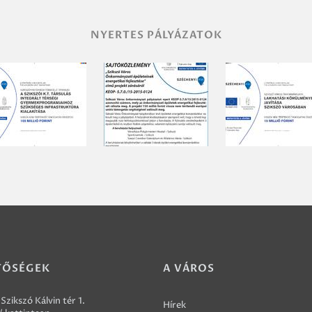
NYERTES PÁLYÁZATOK
TŐSÉGEK
A VÁROS
Szikszó Kálvin tér 1.
Hírek