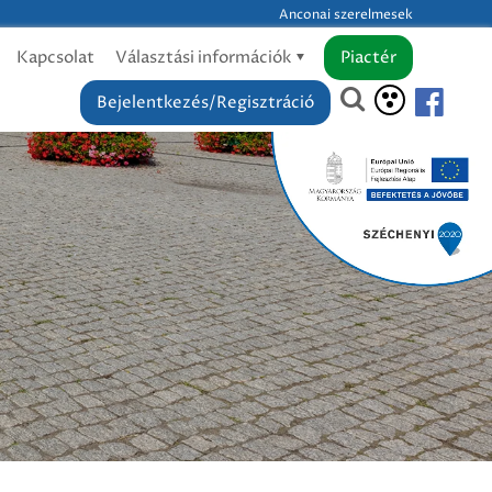
Anconai szerelmesek
Kapcsolat
Választási információk
Piactér
Bejelentkezés/Regisztráció