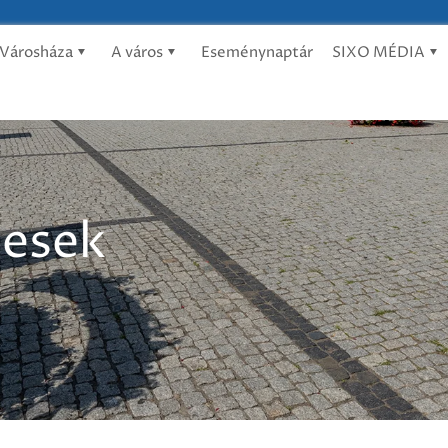
Városháza
A város
Eseménynaptár
SIXO MÉDIA
mesek