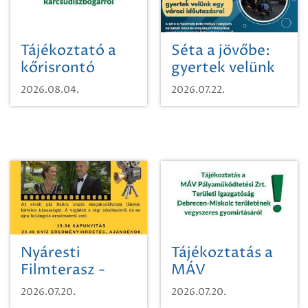
Tájékoztató a
Séta a jövőbe:
kőrisrontó
gyertek velünk
karcsúdíszbogárról
egy városi
2026.08.04.
2026.07.22.
időutazásra!
Nyáresti
Tájékoztatás a
Filmterasz -
MÁV
Beugró a
Pályaműködtetési
2026.07.20.
2026.07.20.
Paradicsomba
Zrt. Területi