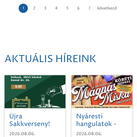
1
2
3
4
5
6
7
következő
AKTUÁLIS HÍREINK
Újra
Nyáresti
Sakkverseny!
hangulatok -
Mágnás Miska
2026.08.06.
2026.08.06.