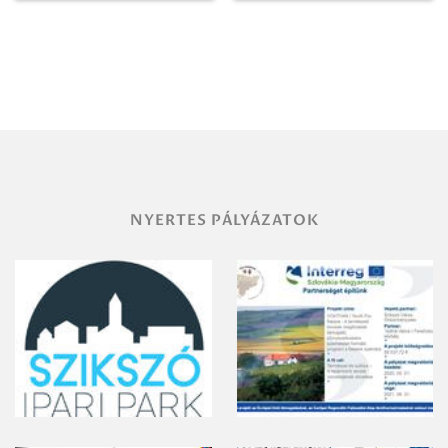
Igazgatóság
Debrecen-
Miskolc
területének
vegyszeres
gyomirtásáról
NYERTES PÁLYÁZATOK