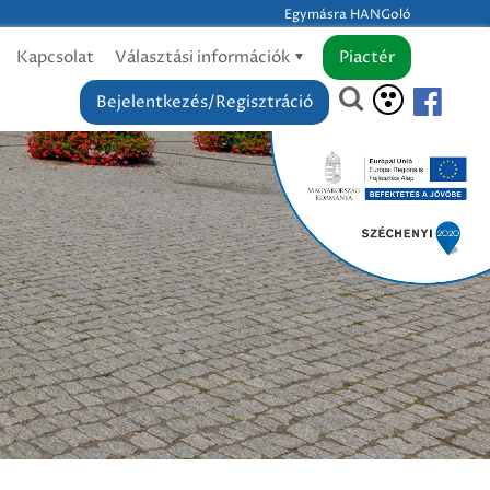
Egymásra HANGoló
Kapcsolat
Választási információk
Piactér
Bejelentkezés/Regisztráció