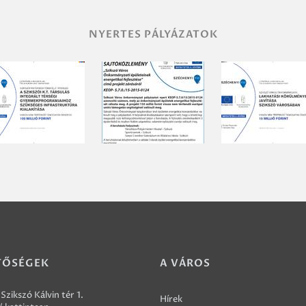
NYERTES PÁLYÁZATOK
TŐSÉGEK
A VÁROS
Szikszó Kálvin tér 1.
Hírek