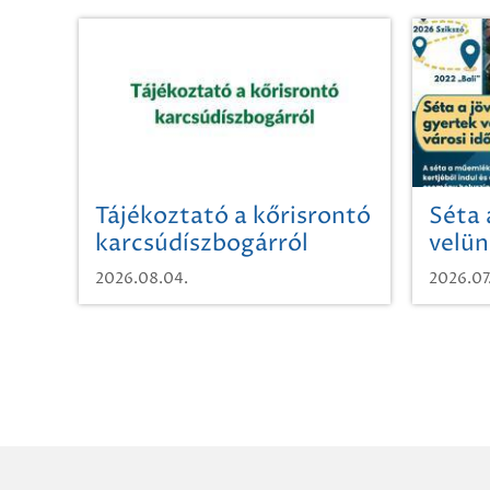
Tájékoztató a kőrisrontó
Séta 
karcsúdíszbogárról
velün
időut
2026.08.04.
2026.07