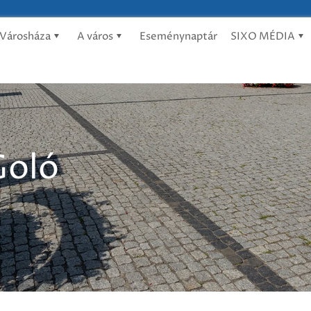
Városháza
A város
Eseménynaptár
SIXO MÉDIA
oló