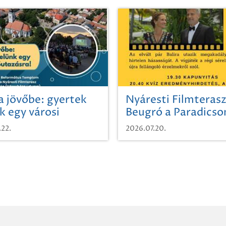
a jövőbe: gyertek
Nyáresti Filmterasz
k egy városi
Beugró a Paradics
azásra!
.22.
2026.07.20.