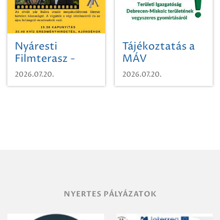
Nyáresti
Tájékoztatás a
Filmterasz -
MÁV
Beugró a
Pályaműködtetési
2026.07.20.
2026.07.20.
Paradicsomba
Zrt. Területi
Igazgatóság
Debrecen-
Miskolc
területének
vegyszeres
gyomirtásáról
NYERTES PÁLYÁZATOK