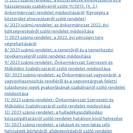
5/ 2023 számú rendelet: a közterületek elnevezéséről és a
házszámozás szabályairól szóló 11/2013. (X. 2.)
önkormányzati rendelet módosításáról
(
Egységes a
közterület elnevezéséről szóló rendelet
)
6/ 2023 számú rendelet: az önkormányzat 2022. évi
költségvetéséről szóló rendelet módosítása
7/ 2023 számú rendelet: a 2022. évi pénzügyi terv
végrehajtásáról
8/ 2023 számú rendelet: a temetőről és a temetkezési
tevékenységről szóló rendelet módosítása
9/ 2023 számú rendelet: Önkormányzat Szervezeti és
Működési Szabályzatáról szóló rendelet módosítása
10/ 2023 számú rendelet: az Önkormányzat vagyonáról, a
vagyonhasznosítás rendjéről és a vagyontárgyak feletti
tulajdonosi jogok gyakorlásának szabályairól szóló rendelet
módosítása
11/ 2023 számú rendelet: Önkormányzat Szervezeti és
Működési Szabályzatáról szóló rendelet módosítása
12/ 2023 számú rendelet: a hulladékgazdálkodási
közszolgáltatásról szóló rendelet hatályon kívül helyezése
13/ 2023 számú rendelet: a lakások és nem lakás célú
helyiségek bérletéről, elidegenítéséről szóló rendelet