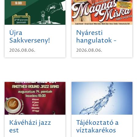
Újra
Nyáresti
Sakkverseny!
hangulatok -
Mágnás Miska
2026.08.06.
2026.08.06.
Kávéházi jazz
Tájékoztató a
est
víztakarékos