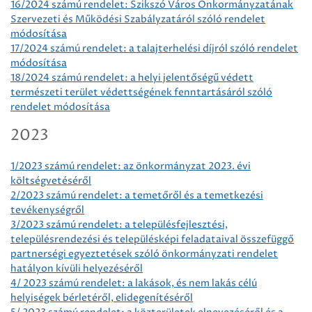
16/2024 számú rendelet: Szikszó Város Önkormányzatának
Szervezeti és Működési Szabályzatáról szóló rendelet
módosítása
17/2024 számú rendelet: a talajterhelési díjról szóló rendelet
módosítása
18/2024 számú rendelet: a helyi jelentőségű védett
természeti terület védettségének fenntartásáról szóló
rendelet módosítása
2023
1/2023 számú rendelet: az önkormányzat 2023. évi
költségvetéséről
2/2023 számú rendelet: a temetőről és a temetkezési
tevékenységről
3/2023 számú rendelet: a településfejlesztési,
településrendezési és településképi feladataival összefüggő
partnerségi egyeztetések szóló önkormányzati rendelet
hatályon kívüli helyezéséről
4/ 2023 számú rendelet: a lakások, és nem lakás célú
helyiségek bérletéről, elidegenítéséről