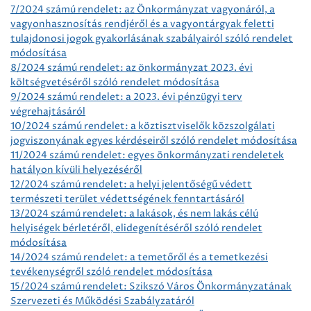
7/2024 számú rendelet: az Önkormányzat vagyonáról, a
vagyonhasznosítás rendjéről és a vagyontárgyak feletti
tulajdonosi jogok gyakorlásának szabályairól szóló rendelet
módosítása
8/2024 számú rendelet: az önkormányzat 2023. évi
költségvetéséről szóló rendelet módosítása
9/2024 számú rendelet: a 2023. évi pénzügyi terv
végrehajtásáról
10/2024 számú rendelet: a köztisztviselők közszolgálati
jogviszonyának egyes kérdéseiről szóló rendelet módosítása
11/2024 számú rendelet: egyes önkormányzati rendeletek
hatályon kívüli helyezéséről
12/2024 számú rendelet: a helyi jelentőségű védett
természeti terület védettségének fenntartásáról
13/2024 számú rendelet: a lakások, és nem lakás célú
helyiségek bérletéről, elidegenítéséről szóló rendelet
módosítása
14/2024 számú rendelet: a temetőről és a temetkezési
tevékenységről szóló rendelet módosítása
15/2024 számú rendelet: Szikszó Város Önkormányzatának
Szervezeti és Működési Szabályzatáról