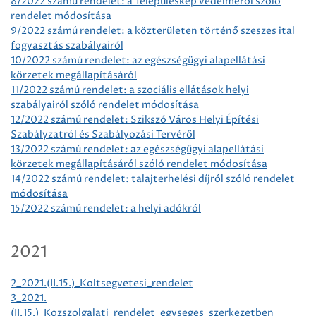
8/2022 számú rendelet: a Településkép védelméről szóló
rendelet módosítása
9/2022 számú rendelet: a közterületen történő szeszes ital
fogyasztás szabályairól
10/2022 számú rendelet: az egészségügyi alapellátási
körzetek megállapításáról
11/2022 számú rendelet: a szociális ellátások helyi
szabályairól szóló rendelet módosítása
12/2022 számú rendelet: Szikszó Város Helyi Építési
Szabályzatról és Szabályozási Tervéről
13/2022 számú rendelet: az egészségügyi alapellátási
körzetek megállapításáról szóló rendelet módosítása
14/2022 számú rendelet: talajterhelési díjról szóló rendelet
módosítása
15/2022 számú rendelet: a helyi adókról
2021
2_2021.(II.15.)_Koltsegvetesi_rendelet
3_2021.
(II.15.)_Kozszolgalati_rendelet_egyseges_szerkezetben