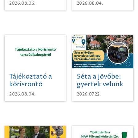
vízhasználatról
2026.08.06.
2026.08.04.
Tájékoztató a
Séta a jövőbe:
kőrisrontó
gyertek velünk
karcsúdíszbogárról
egy városi
2026.08.04.
2026.07.22.
időutazásra!