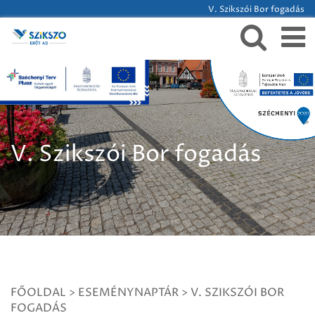
V. Szikszói Bor fogadás
V. Szikszói Bor fogadás
FŐOLDAL
>
ESEMÉNYNAPTÁR
>
V. SZIKSZÓI BOR
FOGADÁS