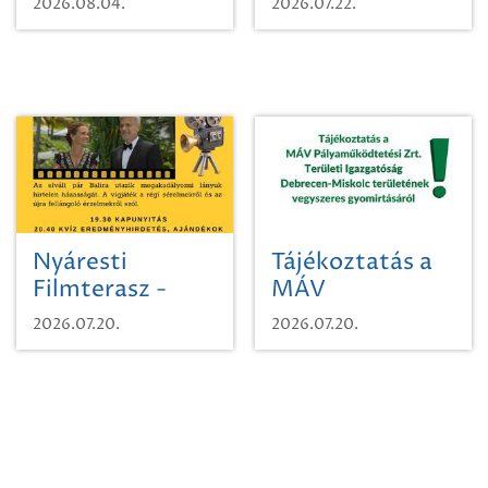
2026.08.04.
2026.07.22.
időutazásra!
Nyáresti
Tájékoztatás a
Filmterasz -
MÁV
Beugró a
Pályaműködtetési
2026.07.20.
2026.07.20.
Paradicsomba
Zrt. Területi
Igazgatóság
Debrecen-
Miskolc
területének
vegyszeres