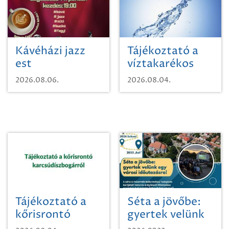
Kávéházi jazz
Tájékoztató a
est
víztakarékos
vízhasználatról
2026.08.06.
2026.08.04.
Tájékoztató a
Séta a jövőbe:
kőrisrontó
gyertek velünk
karcsúdíszbogárról
egy városi