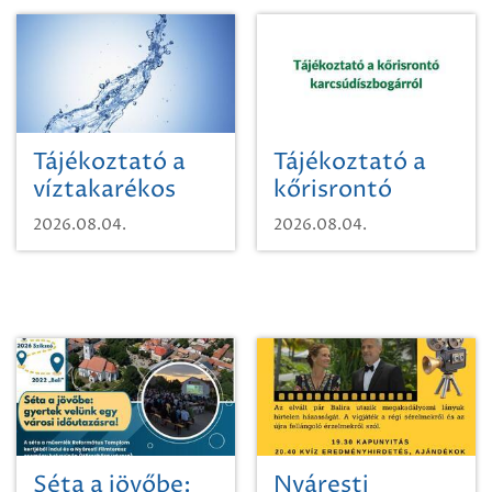
Tájékoztató a
Tájékoztató a
víztakarékos
kőrisrontó
vízhasználatról
karcsúdíszbogárról
2026.08.04.
2026.08.04.
Séta a jövőbe:
Nyáresti