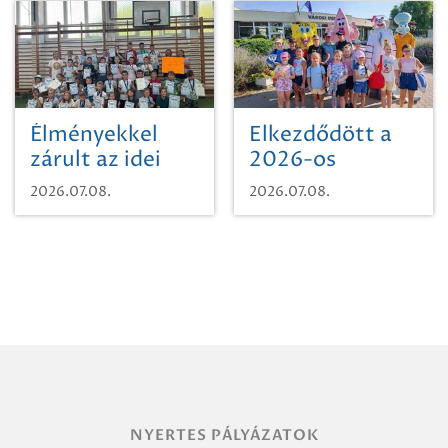
területének
vegyszeres
gyomirtásáról
Élményekkel
Elkezdődött a
zárult az idei
2026-os
sporttábor!
SpongyaBob
2026.07.08.
2026.07.08.
tábor!
NYERTES PÁLYÁZATOK