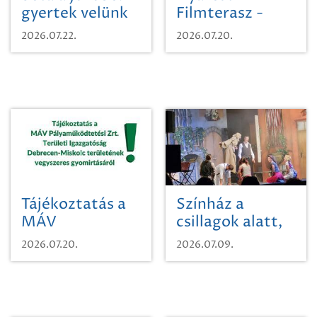
gyertek velünk
Filmterasz -
egy városi
Beugró a
2026.07.22.
2026.07.20.
időutazásra!
Paradicsomba
Tájékoztatás a
Színház a
MÁV
csillagok alatt,
Pályaműködtetési
sikeres nyitány
2026.07.20.
2026.07.09.
Zrt. Területi
Szikszón
Igazgatóság
Debrecen-
Miskolc