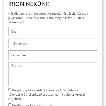
ÍRJON NEKÜNK
Kérjük üzenetét, kezdeményezéseit, kérdéseit, kéréseit,
javaslatait - neve és e-mail címe megadásával küldje el
számunkra.
Név
Telefonszám
E-mail cím
Üzenet
Kérjük fogadja el Adatkezelési és Adatvédelmi
tájékoztatót, ellenkező esetben nem tudjuk a kérését
rögzíteni.
Kérjük fogadja el a captchát!