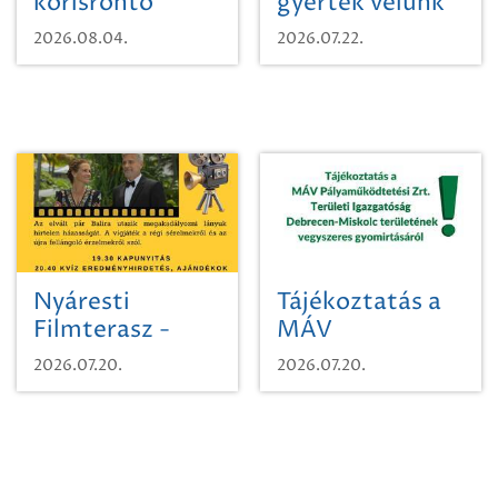
kőrisrontó
gyertek velünk
karcsúdíszbogárról
egy városi
2026.08.04.
2026.07.22.
időutazásra!
Nyáresti
Tájékoztatás a
Filmterasz -
MÁV
Beugró a
Pályaműködtetési
2026.07.20.
2026.07.20.
Paradicsomba
Zrt. Területi
Igazgatóság
Debrecen-
Miskolc
területének