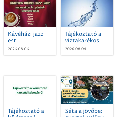
Kávéházi jazz
Tájékoztató a
est
víztakarékos
vízhasználatról
2026.08.06.
2026.08.04.
Tájékoztató a
Séta a jövőbe: