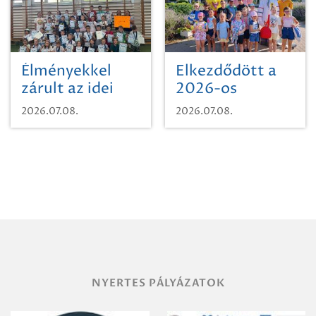
vegyszeres
gyomirtásáról
Élményekkel
Elkezdődött a
zárult az idei
2026-os
sporttábor!
SpongyaBob
2026.07.08.
2026.07.08.
tábor!
NYERTES PÁLYÁZATOK