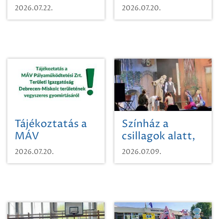
egy városi
Beugró a
2026.07.22.
2026.07.20.
időutazásra!
Paradicsomba
Tájékoztatás a
Színház a
MÁV
csillagok alatt,
Pályaműködtetési
sikeres nyitány
2026.07.20.
2026.07.09.
Zrt. Területi
Szikszón
Igazgatóság
Debrecen-
Miskolc
területének