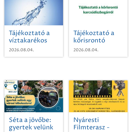
Tájékoztató a
Tájékoztató a
víztakarékos
kőrisrontó
vízhasználatról
karcsúdíszbogárról
2026.08.04.
2026.08.04.
Séta a jövőbe:
Nyáresti
gyertek velünk
Filmterasz -