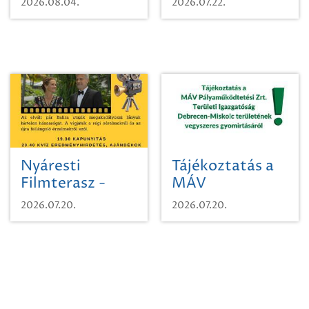
2026.08.04.
2026.07.22.
időutazásra!
Nyáresti
Tájékoztatás a
Filmterasz -
MÁV
Beugró a
Pályaműködtetési
2026.07.20.
2026.07.20.
Paradicsomba
Zrt. Területi
Igazgatóság
Debrecen-
Miskolc
területének
vegyszeres