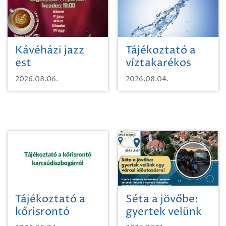
Kávéházi jazz
Tájékoztató a
est
víztakarékos
vízhasználatról
2026.08.06.
2026.08.04.
Tájékoztató a
Séta a jövőbe:
kőrisrontó
gyertek velünk
karcsúdíszbogárról
egy városi