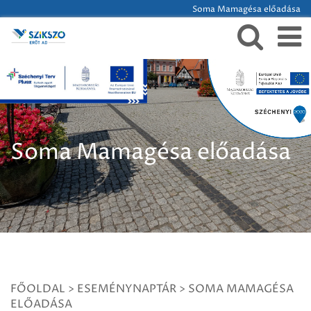
Soma Mamagésa előadása
Soma Mamagésa előadása
FŐOLDAL
>
ESEMÉNYNAPTÁR
>
SOMA MAMAGÉSA
ELŐADÁSA