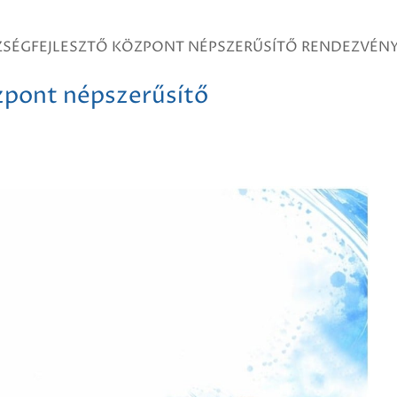
SZSÉGFEJLESZTŐ KÖZPONT NÉPSZERŰSÍTŐ RENDEZVÉN
özpont népszerűsítő