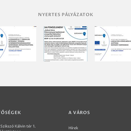
NYERTES PÁLYÁZATOK
TŐSÉGEK
A VÁROS
Szikszó Kálvin tér 1.
Hírek