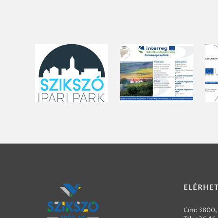
ELÉRHE
Cím: 3800, 