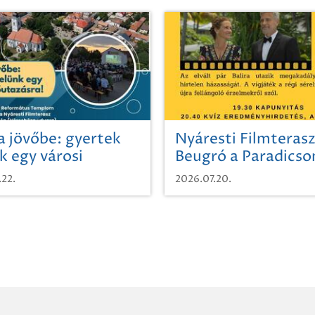
a jövőbe: gyertek
Nyáresti Filmterasz
k egy városi
Beugró a Paradics
azásra!
.22.
2026.07.20.