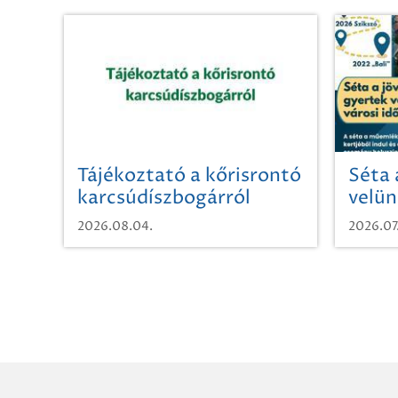
Tájékoztató a kőrisrontó
Séta 
karcsúdíszbogárról
velün
időut
2026.08.04.
2026.07