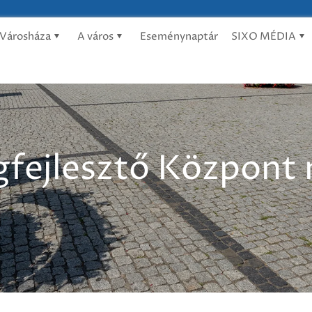
Városháza
A város
Eseménynaptár
SIXO MÉDIA
égfejlesztő Központ