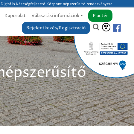
Digitális Készségfejlesztő Központ népszerűsítő rendezvényére
Kapcsolat
Választási információk
Piactér
Bejelentkezés/Regisztráció
 népszerűsítő