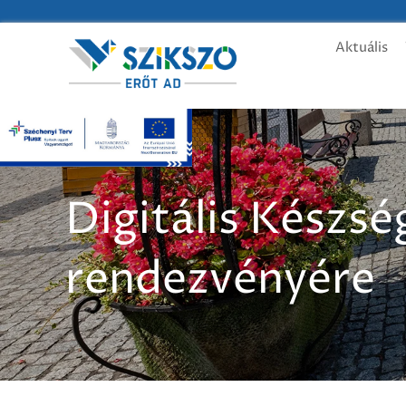
Aktuális
Digitális Készs
rendezvényére