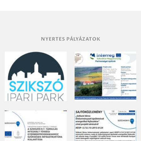
vegyszeres
gyomirtásáról
NYERTES PÁLYÁZATOK