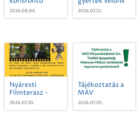
kőrisrontó
gyertek velünk
karcsúdíszbogárról
egy városi
2026.08.04.
2026.07.22.
időutazásra!
Nyáresti
Tájékoztatás a
Filmterasz -
MÁV
Beugró a
Pályaműködtetési
2026.07.20.
2026.07.20.
Paradicsomba
Zrt. Területi
Igazgatóság
Debrecen-
Miskolc
területének