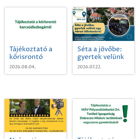
Tájékoztató a
Séta a jövőbe:
kőrisrontó
gyertek velünk
karcsúdíszbogárról
egy városi
2026.08.04.
2026.07.22.
időutazásra!