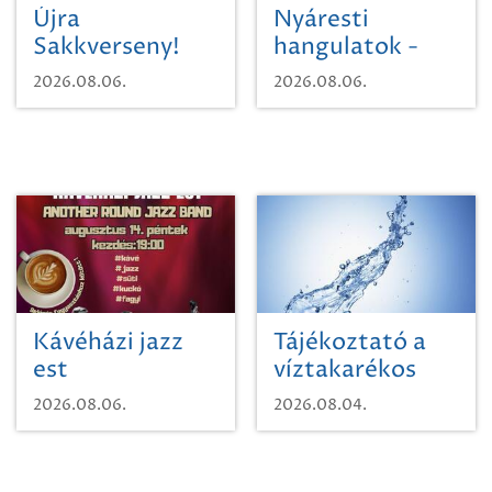
Újra
Nyáresti
Sakkverseny!
hangulatok -
Mágnás Miska
2026.08.06.
2026.08.06.
Kávéházi jazz
Tájékoztató a
est
víztakarékos
vízhasználatról
2026.08.06.
2026.08.04.