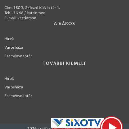
Cím: 3800, Szikszó Kálvin tér 1.
Tel:
+36 46 / kattintson
E-mail:
kattintson
A VÁROS
Hírek
Városháza
Eseménynaptár
TOVÁBBI KIEMELT
Hírek
Városháza
Eseménynaptár
2026 - szikszo.hu - Szikszó Város honlapja