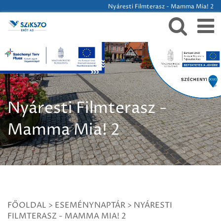
Nyáresti Filmterasz - Mamma Mia! 2
Nyáresti Filmterasz -
Mamma Mia! 2
FŐOLDAL
>
ESEMÉNYNAPTÁR
>
NYÁRESTI
FILMTERASZ - MAMMA MIA! 2