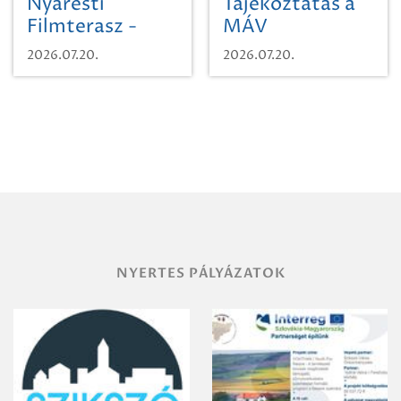
Nyáresti
Tájékoztatás a
Filmterasz -
MÁV
Beugró a
Pályaműködtetési
2026.07.20.
2026.07.20.
Paradicsomba
Zrt. Területi
Igazgatóság
Debrecen-
Miskolc
területének
vegyszeres
gyomirtásáról
NYERTES PÁLYÁZATOK