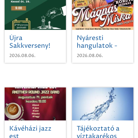
Újra
Nyáresti
Sakkverseny!
hangulatok -
Mágnás Miska
2026.08.06.
2026.08.06.
Kávéházi jazz
Tájékoztató a
est
víztakarékos