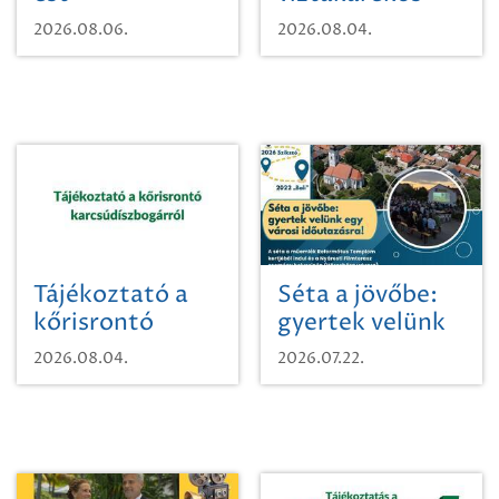
vízhasználatról
2026.08.06.
2026.08.04.
Tájékoztató a
Séta a jövőbe:
kőrisrontó
gyertek velünk
karcsúdíszbogárról
egy városi
2026.08.04.
2026.07.22.
időutazásra!