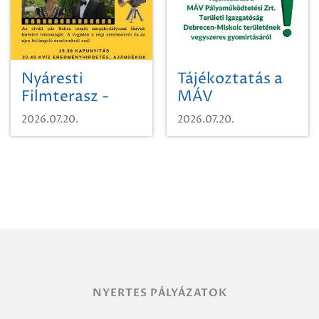
Nyáresti
Tájékoztatás a
Filmterasz -
MÁV
Beugró a
Pályaműködtetési
2026.07.20.
2026.07.20.
Paradicsomba
Zrt. Területi
Igazgatóság
Debrecen-
Miskolc
területének
vegyszeres
gyomirtásáról
NYERTES PÁLYÁZATOK