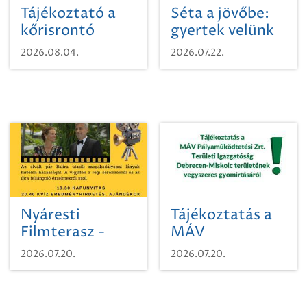
Tájékoztató a
Séta a jövőbe:
kőrisrontó
gyertek velünk
karcsúdíszbogárról
egy városi
2026.08.04.
2026.07.22.
időutazásra!
Nyáresti
Tájékoztatás a
Filmterasz -
MÁV
Beugró a
Pályaműködtetési
2026.07.20.
2026.07.20.
Paradicsomba
Zrt. Területi
Igazgatóság
Debrecen-