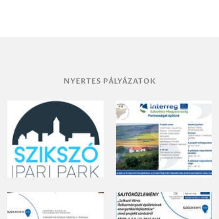
Miskolc
területének
vegyszeres
gyomirtásáról
NYERTES PÁLYÁZATOK