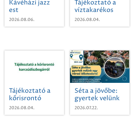
Kávéházi jazz
Tájékoztató a
est
víztakarékos
vízhasználatról
2026.08.06.
2026.08.04.
Tájékoztató a
Séta a jövőbe:
kőrisrontó
gyertek velünk
karcsúdíszbogárról
egy városi
2026.08.04.
2026.07.22.
időutazásra!