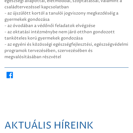
egészségi állapottal, életmóddal, szoptatással, valamint a
családtervezéssel kapcsolatban
- az újszülött kortól a tanulói jogviszony megkezdéséig a
gyermekek gondozása
- az óvodában a védőnői feladatok elvégzése
- az oktatási intézménybe nem járó otthon gondozott
tanköteles korú gyermekek gondozása
- az egyéni és közösségi egészségfejlesztési, egészségvédelmi
programok tervezésében, szervezésében és
megvalósításában részvétel
AKTUÁLIS HÍREINK