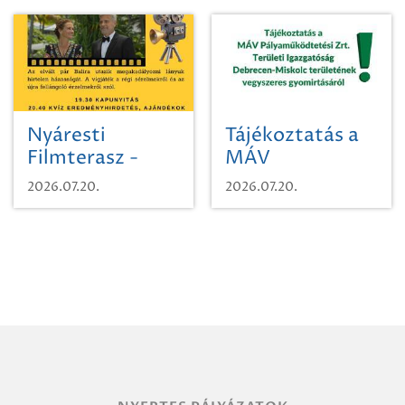
Nyáresti
Tájékoztatás a
Filmterasz -
MÁV
Beugró a
Pályaműködtetési
2026.07.20.
2026.07.20.
Paradicsomba
Zrt. Területi
Igazgatóság
Debrecen-
Miskolc
területének
vegyszeres
gyomirtásáról