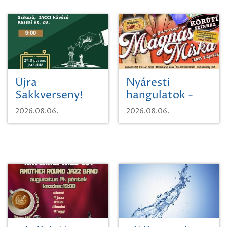
Újra
Nyáresti
Sakkverseny!
hangulatok -
Mágnás Miska
2026.08.06.
2026.08.06.