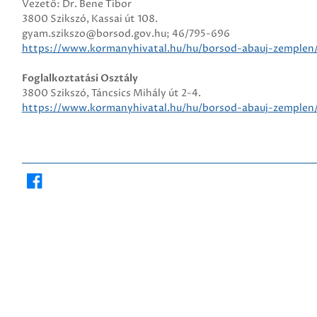
Vezető: Dr. Bene Tibor
3800 Szikszó, Kassai út 108.
gyam.szikszo@borsod.gov.hu; 46/795-696
https://www.kormanyhivatal.hu/hu/borsod-abauj-zemplen/sze
Foglalkoztatási Osztály
3800 Szikszó, Táncsics Mihály út 2-4.
https://www.kormanyhivatal.hu/hu/borsod-abauj-zemplen/sze