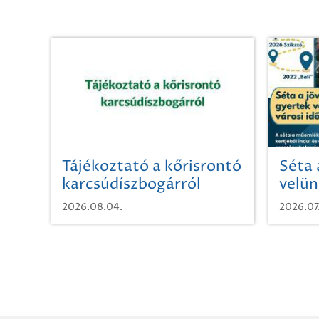
Tájékoztató a kőrisrontó
Séta 
karcsúdíszbogárról
velün
időut
2026.08.04.
2026.07