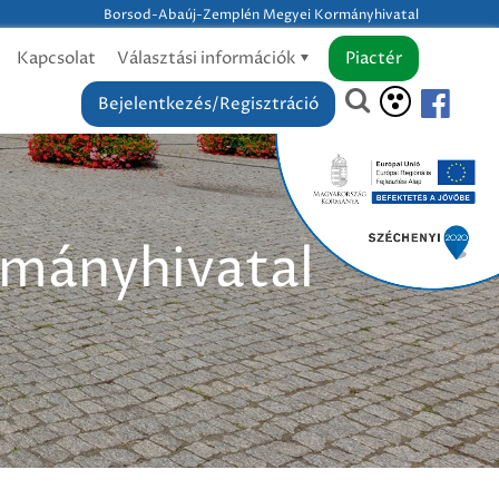
Borsod-Abaúj-Zemplén Megyei Kormányhivatal
Kapcsolat
Választási információk
Piactér
Bejelentkezés/Regisztráció
mányhivatal