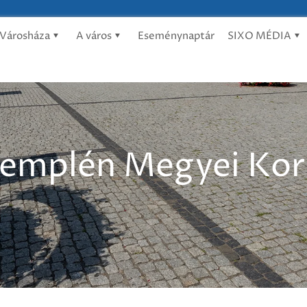
Városháza
A város
Eseménynaptár
SIXO MÉDIA
emplén Megyei Kor