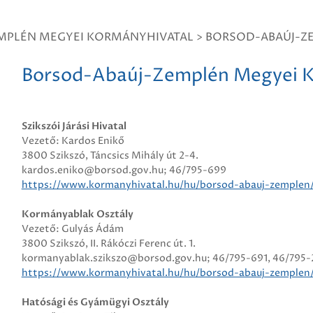
MPLÉN MEGYEI KORMÁNYHIVATAL
>
BORSOD-ABAÚJ-Z
Borsod-Abaúj-Zemplén Megyei K
Szikszói Járási Hivatal
Vezető: Kardos Enikő
3800 Szikszó, Táncsics Mihály út 2-4.
kardos.eniko@borsod.gov.hu; 46/795-699
https://www.kormanyhivatal.hu/hu/borsod-abauj-zemplen/sze
Kormányablak Osztály
Vezető: Gulyás Ádám
3800 Szikszó, II. Rákóczi Ferenc út. 1.
kormanyablak.szikszo@borsod.gov.hu; 46/795-691, 46/795-2
https://www.kormanyhivatal.hu/hu/borsod-abauj-zemplen/sze
Hatósági és Gyámügyi Osztály