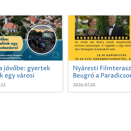
a jövőbe: gyertek
Nyáresti Filmterasz
k egy városi
Beugró a Paradics
azásra!
.22.
2026.07.20.