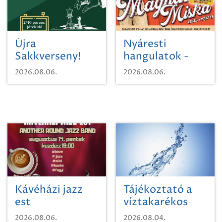
Újra
Nyáresti
Sakkverseny!
hangulatok -
Mágnás Miska
2026.08.06.
2026.08.06.
Kávéházi jazz
Tájékoztató a
est
víztakarékos
vízhasználatról
2026.08.06.
2026.08.04.