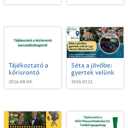
Tájékoztató a
Séta a jövőbe:
kőrisrontó
gyertek velünk
karcsúdíszbogárról
egy városi
2026.08.04.
2026.07.22.
időutazásra!