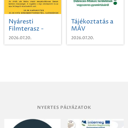
Nyáresti
Tájékoztatás a
Filmterasz -
MÁV
Beugró a
Pályaműködtetési
2026.07.20.
2026.07.20.
Paradicsomba
Zrt. Területi
Igazgatóság
Debrecen-
Miskolc
területének
vegyszeres
gyomirtásáról
NYERTES PÁLYÁZATOK