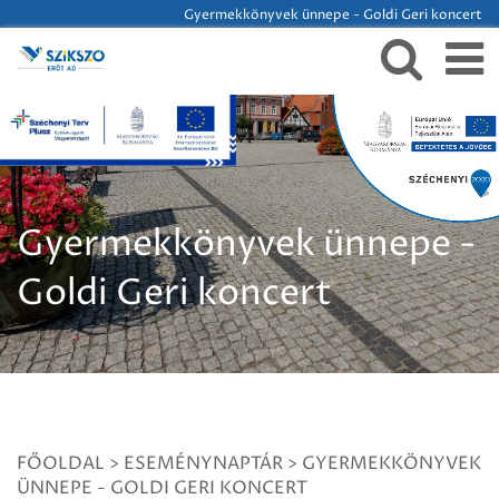
Gyermekkönyvek ünnepe - Goldi Geri koncert
Gyermekkönyvek ünnepe -
Goldi Geri koncert
FŐOLDAL
>
ESEMÉNYNAPTÁR
>
GYERMEKKÖNYVEK
ÜNNEPE - GOLDI GERI KONCERT