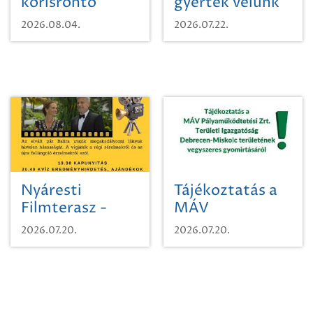
kőrisrontó
gyertek velünk
karcsúdíszbogárról
egy városi
2026.08.04.
2026.07.22.
időutazásra!
Nyáresti
Tájékoztatás a
Filmterasz -
MÁV
Beugró a
Pályaműködtetési
2026.07.20.
2026.07.20.
Paradicsomba
Zrt. Területi
Igazgatóság
Debrecen-
Miskolc