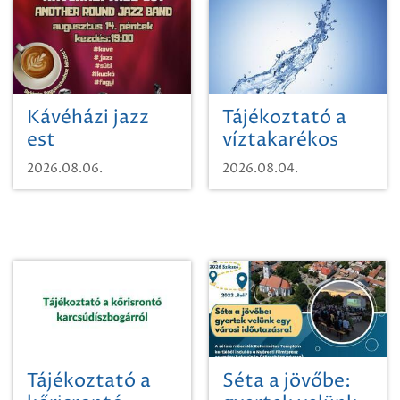
Kávéházi jazz
Tájékoztató a
est
víztakarékos
vízhasználatról
2026.08.06.
2026.08.04.
Tájékoztató a
Séta a jövőbe: