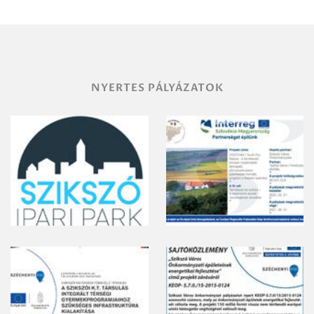
területének
vegyszeres
gyomirtásáról
NYERTES PÁLYÁZATOK