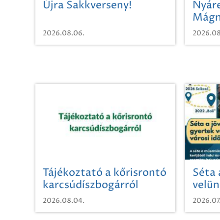
Újra Sakkverseny!
Nyáre
Mágn
2026.08.06.
2026.08
Tájékoztató a kőrisrontó
Séta 
karcsúdíszbogárról
velün
időut
2026.08.04.
2026.07