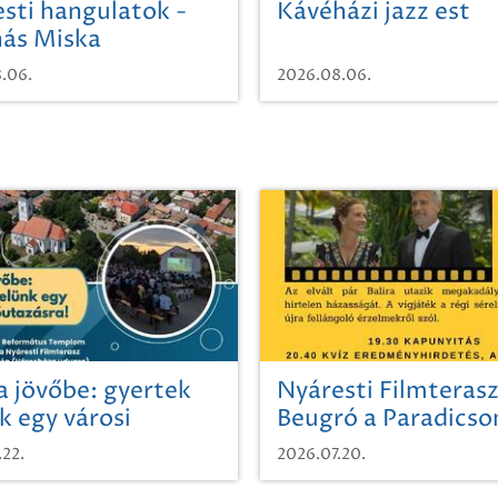
sti hangulatok -
Kávéházi jazz est
ás Miska
.06.
2026.08.06.
a jövőbe: gyertek
Nyáresti Filmterasz
k egy városi
Beugró a Paradics
azásra!
.22.
2026.07.20.