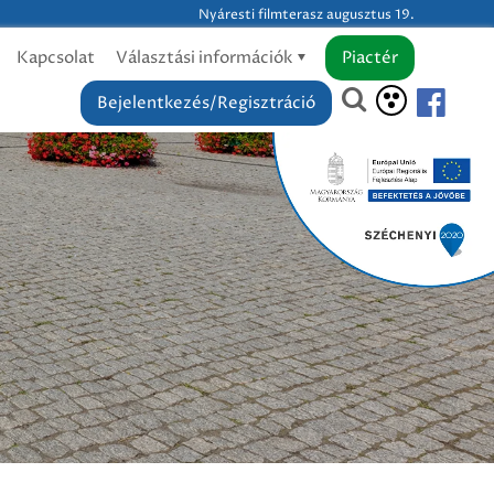
Nyáresti filmterasz augusztus 19.
Kapcsolat
Választási információk
Piactér
Bejelentkezés/Regisztráció