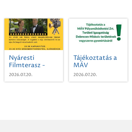
Nyáresti
Tájékoztatás a
Filmterasz -
MÁV
Beugró a
Pályaműködtetési
2026.07.20.
2026.07.20.
Paradicsomba
Zrt. Területi
Igazgatóság
Debrecen-
Miskolc
területének
vegyszeres
gyomirtásáról