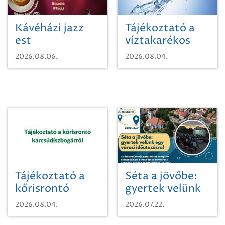
Kávéházi jazz
Tájékoztató a
est
víztakarékos
vízhasználatról
2026.08.06.
2026.08.04.
Tájékoztató a
Séta a jövőbe:
kőrisrontó
gyertek velünk
karcsúdíszbogárról
egy városi
2026.08.04.
2026.07.22.
időutazásra!