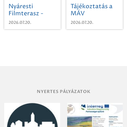
Nyáresti
Tájékoztatás a
Filmterasz -
MÁV
Beugró a
Pályaműködtetési
2026.07.20.
2026.07.20.
Paradicsomba
Zrt. Területi
Igazgatóság
Debrecen-
Miskolc
területének
vegyszeres
gyomirtásáról
NYERTES PÁLYÁZATOK