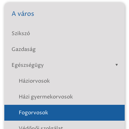
A város
Szikszó
Gazdaság
Egészségügy
Háziorvosok
Házi gyermekorvosok
Fogorvosok
Védőnői szolgálat