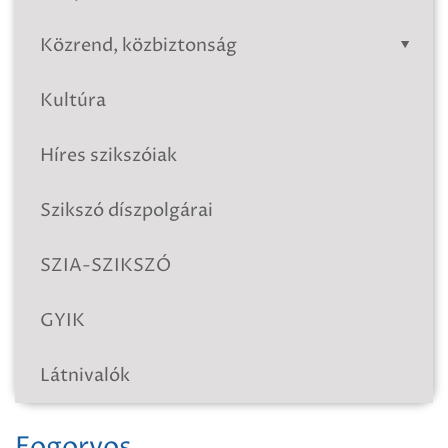
Közrend, közbiztonság
Kultúra
Híres szikszóiak
Szikszó díszpolgárai
SZIA-SZIKSZÓ
GYIK
Látnivalók
Fogorvos