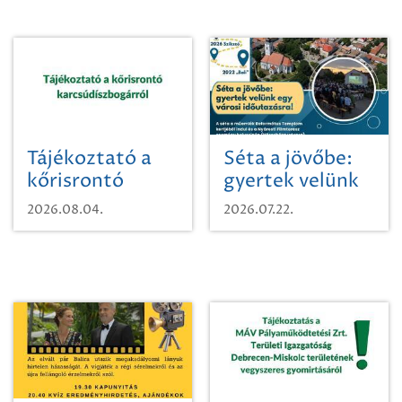
Tájékoztató a
Séta a jövőbe:
kőrisrontó
gyertek velünk
karcsúdíszbogárról
egy városi
2026.08.04.
2026.07.22.
időutazásra!