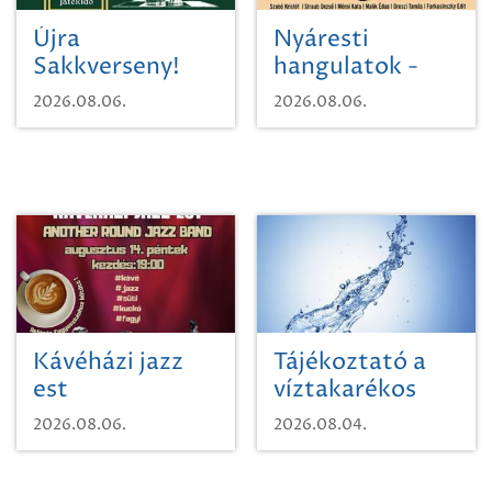
Újra
Nyáresti
Sakkverseny!
hangulatok -
Mágnás Miska
2026.08.06.
2026.08.06.
Kávéházi jazz
Tájékoztató a
est
víztakarékos
vízhasználatról
2026.08.06.
2026.08.04.