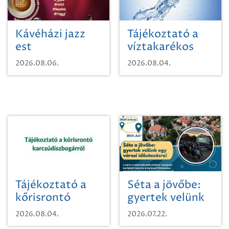
Kávéházi jazz
Tájékoztató a
est
víztakarékos
vízhasználatról
2026.08.06.
2026.08.04.
Tájékoztató a
Séta a jövőbe:
kőrisrontó
gyertek velünk
karcsúdíszbogárról
egy városi
2026.08.04.
2026.07.22.
időutazásra!