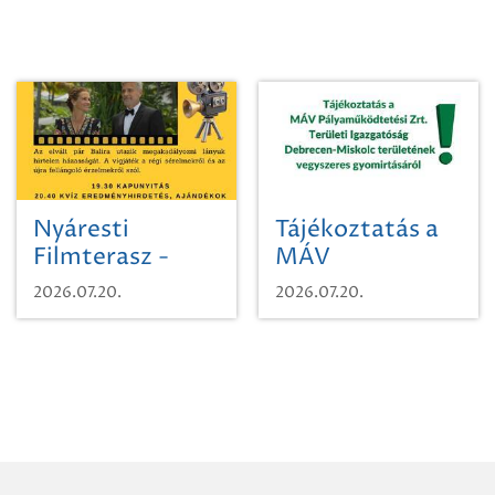
Nyáresti
Tájékoztatás a
Filmterasz -
MÁV
Beugró a
Pályaműködtetési
2026.07.20.
2026.07.20.
Paradicsomba
Zrt. Területi
Igazgatóság
Debrecen-
Miskolc
területének
vegyszeres
gyomirtásáról