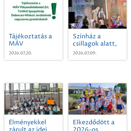
Tájékoztatás a
Színház a
MÁV
csillagok alatt,
Pályaműködtetési
sikeres nyitány
2026.07.20.
2026.07.09.
Zrt. Területi
Szikszón
Igazgatóság
Debrecen-
Miskolc
területének
vegyszeres
gyomirtásáról
Élményekkel
Elkezdődött a
zárult az idei
2026-os