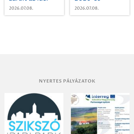
sporttábor!
SpongyaBob
2026.07.08.
2026.07.08.
tábor!
NYERTES PÁLYÁZATOK