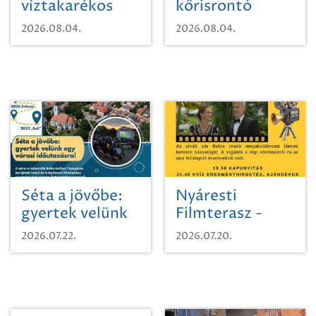
víztakarékos
kőrisrontó
vízhasználatról
karcsúdíszbogárról
2026.08.04.
2026.08.04.
Séta a jövőbe:
Nyáresti
gyertek velünk
Filmterasz -
egy városi
Beugró a
2026.07.22.
2026.07.20.
időutazásra!
Paradicsomba