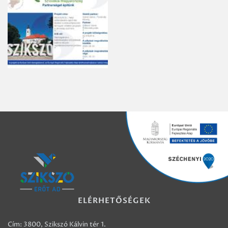
ELÉRHETŐSÉGEK
Cím: 3800, Szikszó Kálvin tér 1.