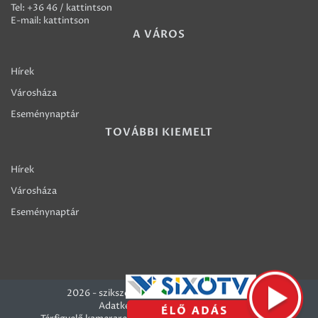
Tel:
+36 46 / kattintson
E-mail:
kattintson
A VÁROS
Hírek
Városháza
Eseménynaptár
TOVÁBBI KIEMELT
Hírek
Városháza
Eseménynaptár
2026 - szikszo.hu - Szikszó Város honlapja
Adatkezelési szabályzatok