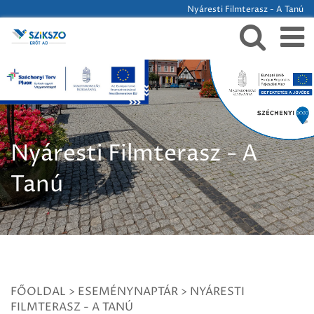
Nyáresti Filmterasz - A Tanú
Nyáresti Filmterasz - A
Tanú
FŐOLDAL
>
ESEMÉNYNAPTÁR
>
NYÁRESTI
FILMTERASZ - A TANÚ