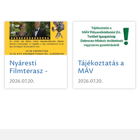
Nyáresti
Tájékoztatás a
Filmterasz -
MÁV
Beugró a
Pályaműködtetési
2026.07.20.
2026.07.20.
Paradicsomba
Zrt. Területi
Igazgatóság
Debrecen-
Miskolc
területének
vegyszeres
gyomirtásáról