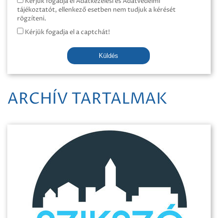
Kérjük fogadja el Adatkezelési és Adatvédelmi
tájékoztatót, ellenkező esetben nem tudjuk a kérését
rögzíteni.
Kérjük fogadja el a captchát!
Küldés
ARCHÍV TARTALMAK