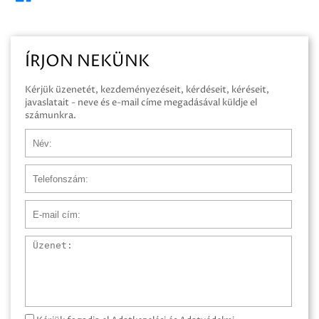
ÍRJON NEKÜNK
Kérjük üzenetét, kezdeményezéseit, kérdéseit, kéréseit,
javaslatait - neve és e-mail címe megadásával küldje el
számunkra.
Név
Telefonszám
E-mail cím
Üzenet