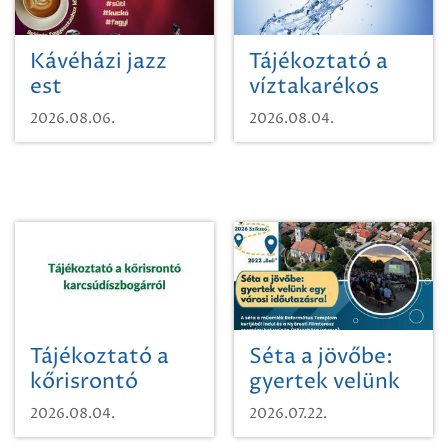
Kávéházi jazz
Tájékoztató a
est
víztakarékos
vízhasználatról
2026.08.06.
2026.08.04.
Tájékoztató a
Séta a jövőbe:
kőrisrontó
gyertek velünk
karcsúdíszbogárról
egy városi
2026.08.04.
2026.07.22.
időutazásra!