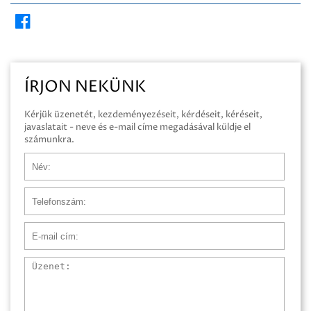
ÍRJON NEKÜNK
Kérjük üzenetét, kezdeményezéseit, kérdéseit, kéréseit,
javaslatait - neve és e-mail címe megadásával küldje el
számunkra.
Név
Telefonszám
E-mail cím
Üzenet