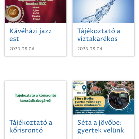
Kávéházi jazz
Tájékoztató a
est
víztakarékos
vízhasználatról
2026.08.06.
2026.08.04.
Tájékoztató a
Séta a jövőbe:
kőrisrontó
gyertek velünk
karcsúdíszbogárról
egy városi