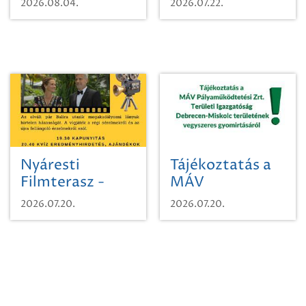
2026.08.04.
2026.07.22.
időutazásra!
Nyáresti
Tájékoztatás a
Filmterasz -
MÁV
Beugró a
Pályaműködtetési
2026.07.20.
2026.07.20.
Paradicsomba
Zrt. Területi
Igazgatóság
Debrecen-
Miskolc
területének
vegyszeres