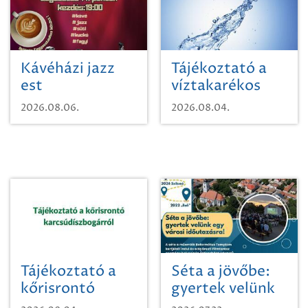
Kávéházi jazz
Tájékoztató a
est
víztakarékos
vízhasználatról
2026.08.06.
2026.08.04.
Tájékoztató a
Séta a jövőbe:
kőrisrontó
gyertek velünk
karcsúdíszbogárról
egy városi