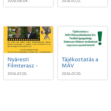
2026.08.04.
2026.07.22.
időutazásra!
Nyáresti
Tájékoztatás a
Filmterasz -
MÁV
Beugró a
Pályaműködtetési
2026.07.20.
2026.07.20.
Paradicsomba
Zrt. Területi
Igazgatóság
Debrecen-
Miskolc
területének
vegyszeres