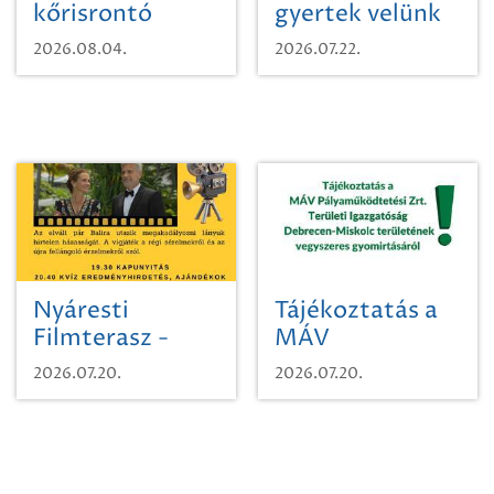
kőrisrontó
gyertek velünk
karcsúdíszbogárról
egy városi
2026.08.04.
2026.07.22.
időutazásra!
Nyáresti
Tájékoztatás a
Filmterasz -
MÁV
Beugró a
Pályaműködtetési
2026.07.20.
2026.07.20.
Paradicsomba
Zrt. Területi
Igazgatóság
Debrecen-
Miskolc