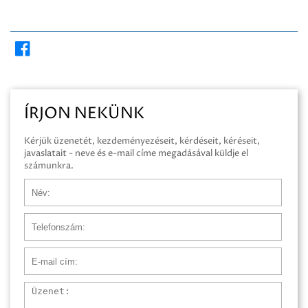
ÍRJON NEKÜNK
Kérjük üzenetét, kezdeményezéseit, kérdéseit, kéréseit,
javaslatait - neve és e-mail címe megadásával küldje el
számunkra.
Név
Telefonszám
E-mail cím
Üzenet