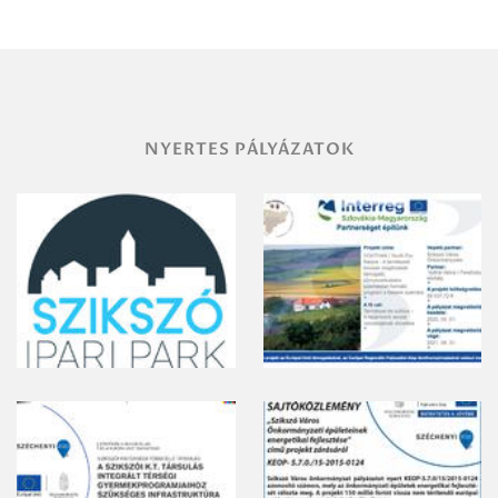
területének
vegyszeres
gyomirtásáról
NYERTES PÁLYÁZATOK