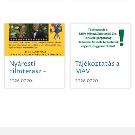
Nyáresti
Tájékoztatás a
Filmterasz -
MÁV
Beugró a
Pályaműködtetési
2026.07.20.
2026.07.20.
Paradicsomba
Zrt. Területi
Igazgatóság
Debrecen-
Miskolc
területének
vegyszeres
gyomirtásáról