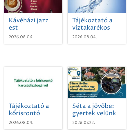
Kávéházi jazz
Tájékoztató a
est
víztakarékos
vízhasználatról
2026.08.06.
2026.08.04.
Tájékoztató a
Séta a jövőbe:
kőrisrontó
gyertek velünk
karcsúdíszbogárról
egy városi
2026.08.04.
2026.07.22.
időutazásra!