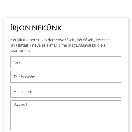
ÍRJON NEKÜNK
Kérjük üzenetét, kezdeményezéseit, kérdéseit, kéréseit,
javaslatait - neve és e-mail címe megadásával küldje el
számunkra.
Név
Telefonszám
E-mail cím
Üzenet