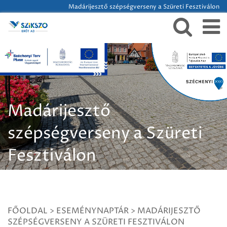
Madárijesztő szépségverseny a Szüreti Fesztiválon
Madárijesztő
szépségverseny a Szüreti
Fesztiválon
FŐOLDAL
>
ESEMÉNYNAPTÁR
>
MADÁRIJESZTŐ
SZÉPSÉGVERSENY A SZÜRETI FESZTIVÁLON