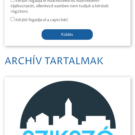
Kérjük fogadja el Adatkezelési és Adatvédelmi
tájékoztatót, ellenkező esetben nem tudjuk a kérését
rögzíteni.
Kérjük fogadja el a captchát!
Küldés
ARCHÍV TARTALMAK