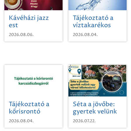
Kávéházi jazz
Tájékoztató a
est
víztakarékos
vízhasználatról
2026.08.06.
2026.08.04.
Tájékoztató a
Séta a jövőbe:
kőrisrontó
gyertek velünk
karcsúdíszbogárról
egy városi
2026.08.04.
2026.07.22.
időutazásra!