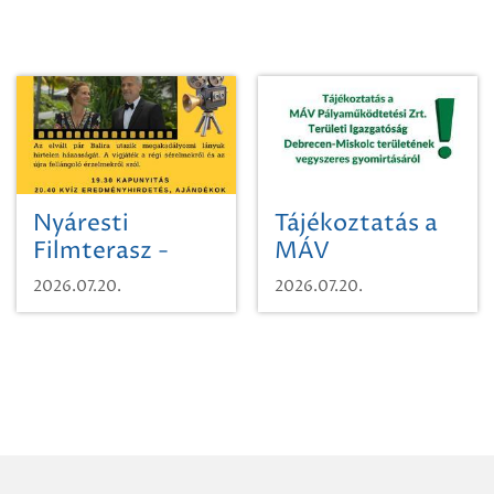
Nyáresti
Tájékoztatás a
Filmterasz -
MÁV
Beugró a
Pályaműködtetési
2026.07.20.
2026.07.20.
Paradicsomba
Zrt. Területi
Igazgatóság
Debrecen-
Miskolc
területének
vegyszeres
gyomirtásáról