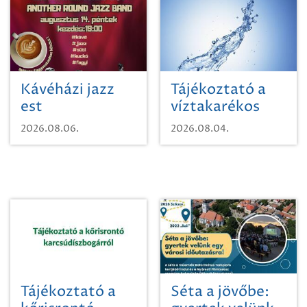
Kávéházi jazz
Tájékoztató a
est
víztakarékos
vízhasználatról
2026.08.06.
2026.08.04.
Tájékoztató a
Séta a jövőbe: