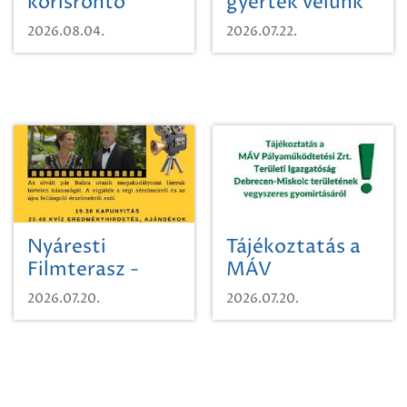
kőrisrontó
gyertek velünk
karcsúdíszbogárról
egy városi
2026.08.04.
2026.07.22.
időutazásra!
Nyáresti
Tájékoztatás a
Filmterasz -
MÁV
Beugró a
Pályaműködtetési
2026.07.20.
2026.07.20.
Paradicsomba
Zrt. Területi
Igazgatóság
Debrecen-
Miskolc
területének