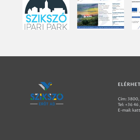
ELÉRHE
Cím: 3800, 
Tel:
+36 46 
E-mail:
kat