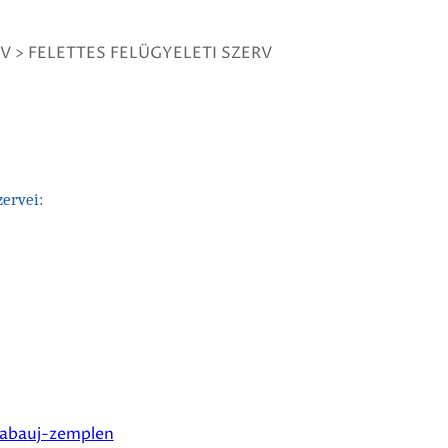
RV
>
FELETTES FELÜGYELETI SZERV
ervei:
abauj-zemplen