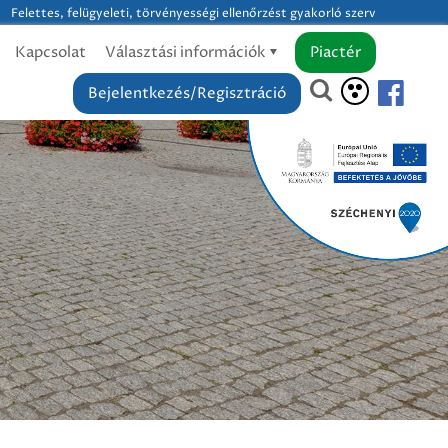
Felettes, felügyeleti, törvényességi ellenőrzést gyakorló szerv
Kapcsolat
Választási információk
Piactér
Bejelentkezés/Regisztráció