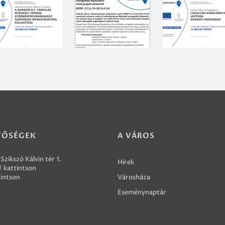
TŐSÉGEK
A VÁROS
Szikszó Kálvin tér 1.
Hírek
/ kattintson
tintson
Városháza
Eseménynaptár