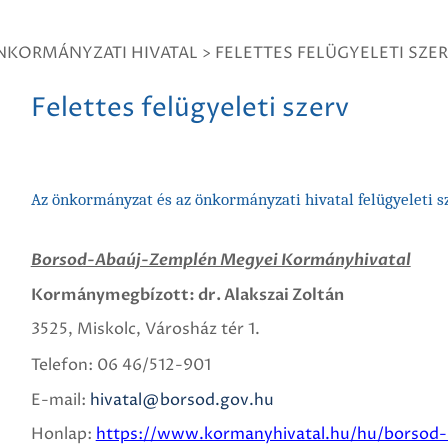
NKORMÁNYZATI HIVATAL
>
FELETTES FELÜGYELETI SZE
Felettes felügyeleti szerv
Az önkormányzat és az önkormányzati hivatal felügyeleti sz
Borsod-Abaúj-Zemplén Megyei Kormányhivatal
Kormánymegbízott: dr. Alakszai Zoltán
3525, Miskolc, Városház tér 1.
Telefon: 06 46/512-901
E-mail:
hivatal@borsod.gov.hu
Honlap:
https://www.kormanyhivatal.hu/hu/borsod-