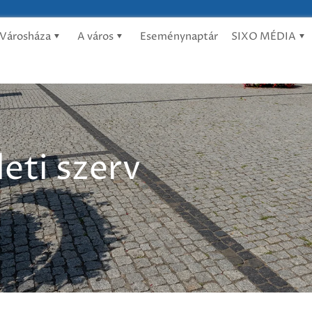
Városháza
A város
Eseménynaptár
SIXO MÉDIA
leti szerv