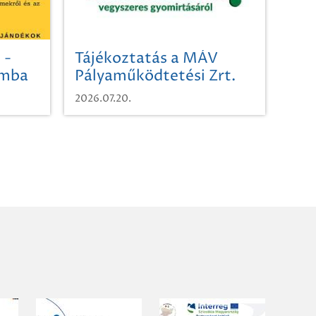
 -
Tájékoztatás a MÁV
omba
Pályaműködtetési Zrt.
Területi Igazgatóság
2026.07.20.
Debrecen-Miskolc
területének vegyszeres
gyomirtásáról