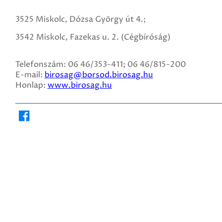
3525 Miskolc, Dózsa György út 4.;
3542 Miskolc, Fazekas u. 2. (Cégbíróság)
Telefonszám: 06 46/353-411; 06 46/815-200
E-mail:
birosag@borsod.birosag.hu
Honlap:
www.birosag.hu