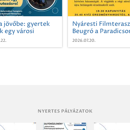
a jövőbe: gyertek
Nyáresti Filmterasz
k egy városi
Beugró a Paradics
azásra!
.22.
2026.07.20.
NYERTES PÁLYÁZATOK