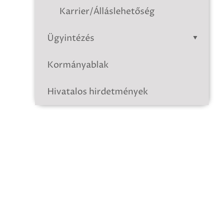
Karrier/Álláslehetőség
Ügyintézés
Kormányablak
Hivatalos hirdetmények