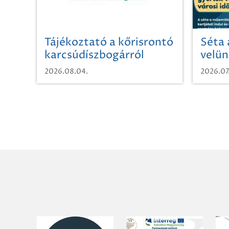
Tájékoztató a kőrisrontó
Séta 
karcsúdíszbogárról
velün
időut
2026.08.04.
2026.07