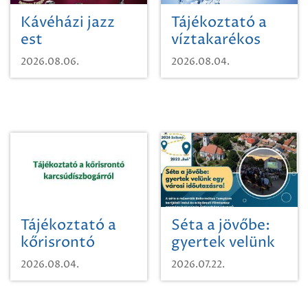
Kávéházi jazz
Tájékoztató a
est
víztakarékos
vízhasználatról
2026.08.06.
2026.08.04.
Tájékoztató a
Séta a jövőbe:
kőrisrontó
gyertek velünk
karcsúdíszbogárról
egy városi
2026.08.04.
2026.07.22.
időutazásra!