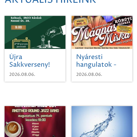
AKTUÁLIS HÍREINK
Újra
Nyáresti
Sakkverseny!
hangulatok -
Mágnás Miska
2026.08.06.
2026.08.06.