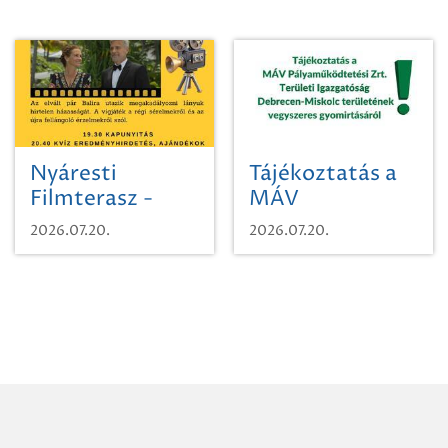
Nyáresti
Tájékoztatás a
Filmterasz -
MÁV
Beugró a
Pályaműködtetési
2026.07.20.
2026.07.20.
Paradicsomba
Zrt. Területi
Igazgatóság
Debrecen-
Miskolc
területének
vegyszeres
gyomirtásáról