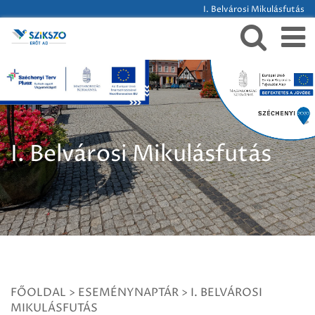
I. Belvárosi Mikulásfutás
I. Belvárosi Mikulásfutás
FŐOLDAL
>
ESEMÉNYNAPTÁR
>
I. BELVÁROSI
MIKULÁSFUTÁS