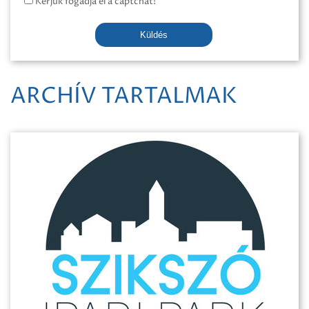
Kérjük fogadja el a captchát!
Küldés
ARCHÍV TARTALMAK