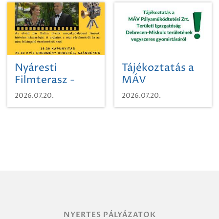
Nyáresti
Tájékoztatás a
Filmterasz -
MÁV
Beugró a
Pályaműködtetési
2026.07.20.
2026.07.20.
Paradicsomba
Zrt. Területi
Igazgatóság
Debrecen-
Miskolc
területének
vegyszeres
gyomirtásáról
NYERTES PÁLYÁZATOK