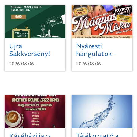
Újra
Nyáresti
Sakkverseny!
hangulatok -
Mágnás Miska
2026.08.06.
2026.08.06.
Kávéházi jazz
Tájékoztató a