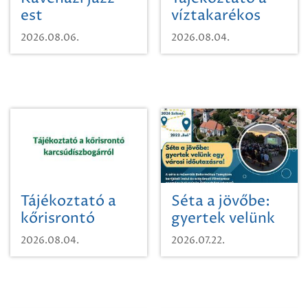
est
víztakarékos
vízhasználatról
2026.08.06.
2026.08.04.
Tájékoztató a
Séta a jövőbe:
kőrisrontó
gyertek velünk
karcsúdíszbogárról
egy városi
2026.08.04.
2026.07.22.
időutazásra!