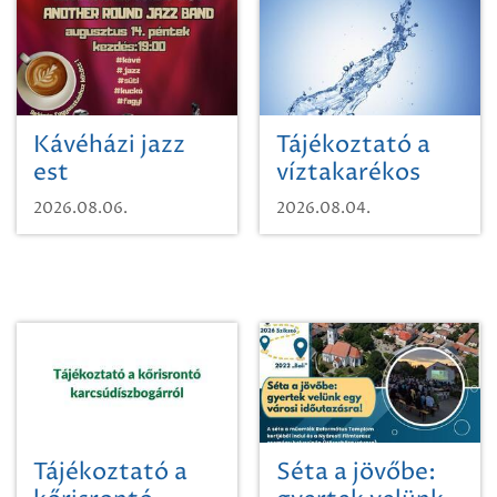
Kávéházi jazz
Tájékoztató a
est
víztakarékos
vízhasználatról
2026.08.06.
2026.08.04.
Tájékoztató a
Séta a jövőbe: