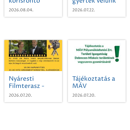
kőrisrontó
gyertek velünk
karcsúdíszbogárról
egy városi
2026.08.04.
2026.07.22.
időutazásra!
Nyáresti
Tájékoztatás a
Filmterasz -
MÁV
Beugró a
Pályaműködtetési
2026.07.20.
2026.07.20.
Paradicsomba
Zrt. Területi
Igazgatóság
Debrecen-
Miskolc
területének