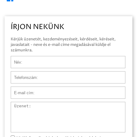
ÍRJON NEKÜNK
Kérjük üzenetét, kezdeményezéseit, kérdéseit, kéréseit,
javaslatait - neve és e-mail címe megadásával küldje el
számunkra.
Név
Telefonszám
E-mail cím
Üzenet