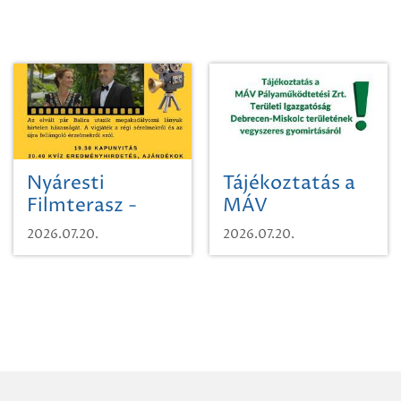
Nyáresti
Tájékoztatás a
Filmterasz -
MÁV
Beugró a
Pályaműködtetési
2026.07.20.
2026.07.20.
Paradicsomba
Zrt. Területi
Igazgatóság
Debrecen-
Miskolc
területének
vegyszeres
gyomirtásáról