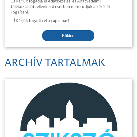
Kérjük fogadja el Adatkezelési és Adatvédelmi
tájékoztatót, ellenkező esetben nem tudjuk a kérését
rögzíteni.
Kérjük fogadja el a captchát!
Küldés
ARCHÍV TARTALMAK