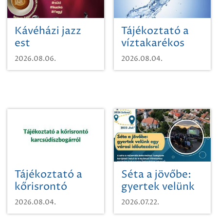
Kávéházi jazz
Tájékoztató a
est
víztakarékos
vízhasználatról
2026.08.06.
2026.08.04.
Tájékoztató a
Séta a jövőbe:
kőrisrontó
gyertek velünk
karcsúdíszbogárról
egy városi
2026.08.04.
2026.07.22.
időutazásra!