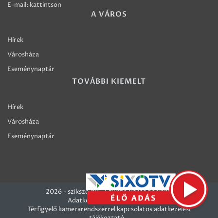
E-mail:
kattintson
A VÁROS
Hírek
Városháza
Eseménynaptár
TOVÁBBI KIEMELT
Hírek
Városháza
Eseménynaptár
2026 - szikszo.hu - Szikszó Város honlapja
Adatkezelési szabályzatok
Térfigyelő kamerarendszerrel kapcsolatos adatkezelési