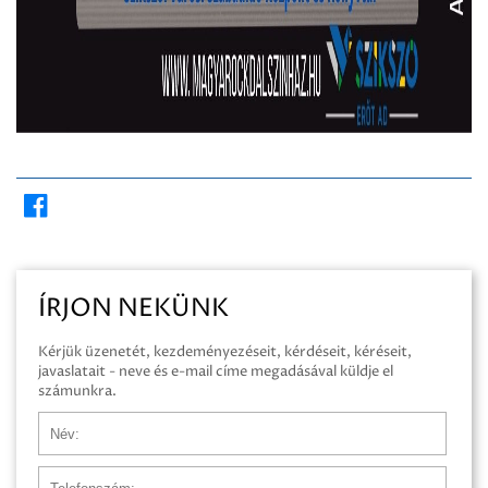
ÍRJON NEKÜNK
Kérjük üzenetét, kezdeményezéseit, kérdéseit, kéréseit,
javaslatait - neve és e-mail címe megadásával küldje el
számunkra.
Név
Telefonszám