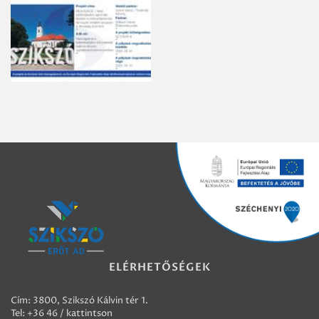
ELÉRHETŐSÉGEK
Cím: 3800, Szikszó Kálvin tér 1.
Tel:
+36 46 / kattintson