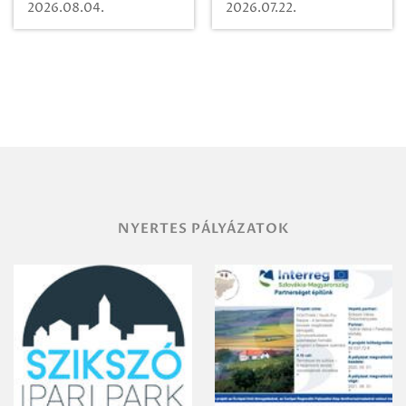
karcsúdíszbogárról
egy városi
2026.08.04.
2026.07.22.
időutazásra!
NYERTES PÁLYÁZATOK