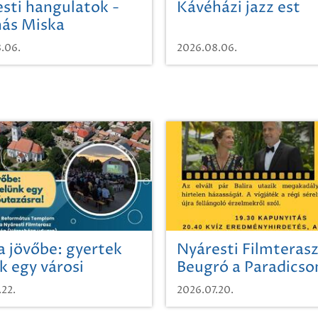
sti hangulatok -
Kávéházi jazz est
ás Miska
.06.
2026.08.06.
a jövőbe: gyertek
Nyáresti Filmterasz
k egy városi
Beugró a Paradics
azásra!
.22.
2026.07.20.