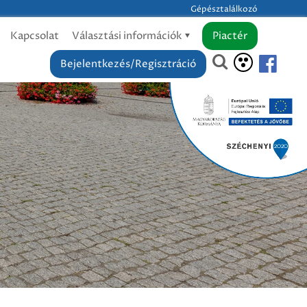
Gépésztalálkozó
Kapcsolat
Választási információk
Piactér
Bejelentkezés/Regisztráció