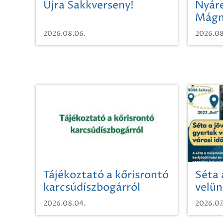
Újra Sakkverseny!
Nyáre
Mágn
2026.08.06.
2026.08
Tájékoztató a kőrisrontó
Séta 
karcsúdíszbogárról
velün
időut
2026.08.04.
2026.07