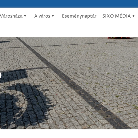
Városháza
A város
Eseménynaptár
SIXO MÉDIA
ó