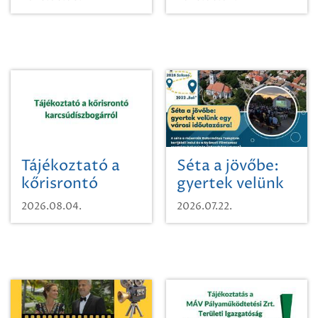
Tájékoztató a
Séta a jövőbe:
kőrisrontó
gyertek velünk
karcsúdíszbogárról
egy városi
2026.08.04.
2026.07.22.
időutazásra!