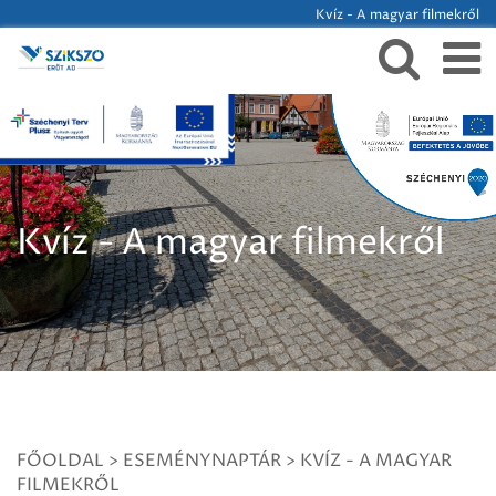
Kvíz - A magyar filmekről
Kvíz - A magyar filmekről
FŐOLDAL
>
ESEMÉNYNAPTÁR
>
KVÍZ - A MAGYAR
FILMEKRŐL