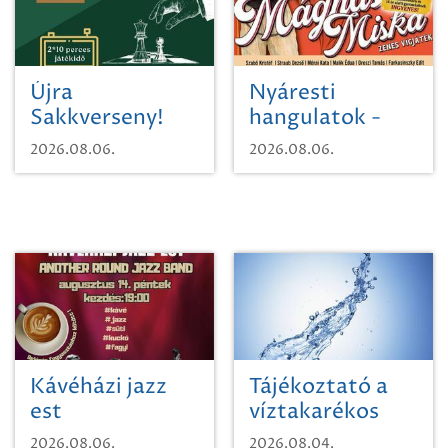
Újra
Nyáresti
Sakkverseny!
hangulatok -
Mágnás Miska
2026.08.06.
2026.08.06.
Kávéházi jazz
Tájékoztató a
est
víztakarékos
vízhasználatról
2026.08.06.
2026.08.04.