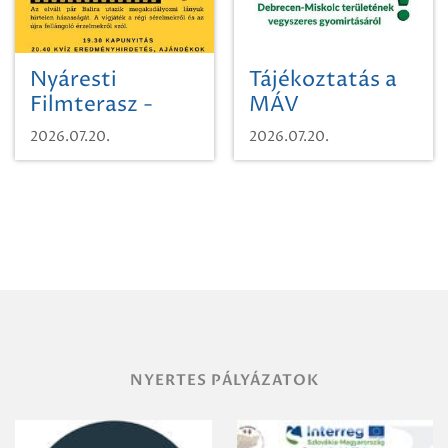
Nyáresti
Tájékoztatás a
Filmterasz -
MÁV
Beugró a
Pályaműködtetési
2026.07.20.
2026.07.20.
Paradicsomba
Zrt. Területi
Igazgatóság
Debrecen-
Miskolc
területének
vegyszeres
gyomirtásáról
NYERTES PÁLYÁZATOK