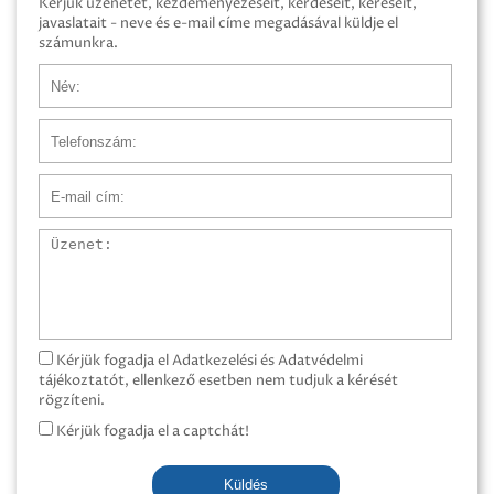
Kérjük üzenetét, kezdeményezéseit, kérdéseit, kéréseit,
javaslatait - neve és e-mail címe megadásával küldje el
számunkra.
Név
Telefonszám
E-mail cím
Üzenet
Kérjük fogadja el Adatkezelési és Adatvédelmi
tájékoztatót, ellenkező esetben nem tudjuk a kérését
rögzíteni.
Kérjük fogadja el a captchát!
Küldés