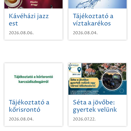
Kávéházi jazz
Tájékoztató a
est
víztakarékos
vízhasználatról
2026.08.06.
2026.08.04.
Tájékoztató a
Séta a jövőbe:
kőrisrontó
gyertek velünk
karcsúdíszbogárról
egy városi
2026.08.04.
2026.07.22.
időutazásra!