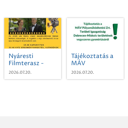
Nyáresti
Tájékoztatás a
Filmterasz -
MÁV
Beugró a
Pályaműködtetési
2026.07.20.
2026.07.20.
Paradicsomba
Zrt. Területi
Igazgatóság
Debrecen-
Miskolc
területének
vegyszeres
gyomirtásáról