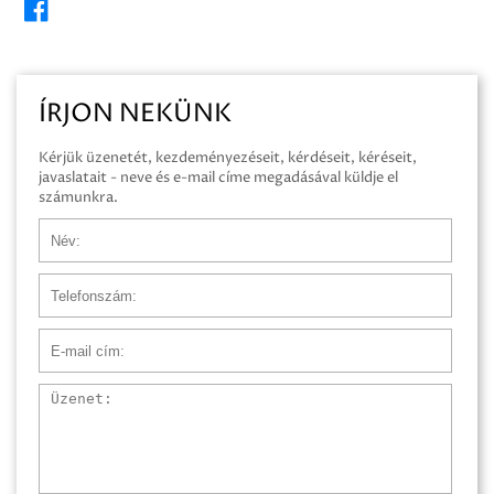
ÍRJON NEKÜNK
Kérjük üzenetét, kezdeményezéseit, kérdéseit, kéréseit,
javaslatait - neve és e-mail címe megadásával küldje el
számunkra.
Név
Telefonszám
E-mail cím
Üzenet