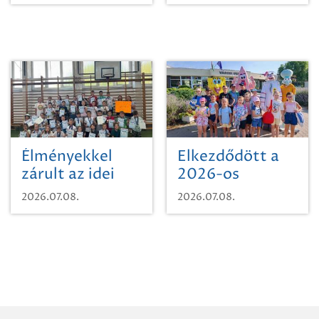
Zrt. Területi
Szikszón
Igazgatóság
Debrecen-
Miskolc
területének
vegyszeres
gyomirtásáról
Élményekkel
Elkezdődött a
zárult az idei
2026-os
sporttábor!
SpongyaBob
2026.07.08.
2026.07.08.
tábor!