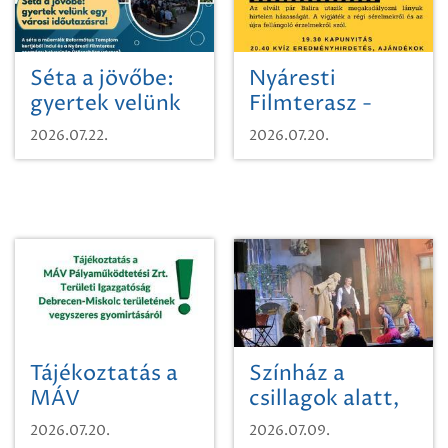
Séta a jövőbe:
Nyáresti
gyertek velünk
Filmterasz -
egy városi
Beugró a
2026.07.22.
2026.07.20.
időutazásra!
Paradicsomba
Tájékoztatás a
Színház a
MÁV
csillagok alatt,
Pályaműködtetési
sikeres nyitány
2026.07.20.
2026.07.09.