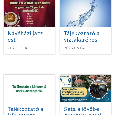
Kávéházi jazz
Tájékoztató a
est
víztakarékos
vízhasználatról
2026.08.06.
2026.08.04.
Tájékoztató a
Séta a jövőbe: