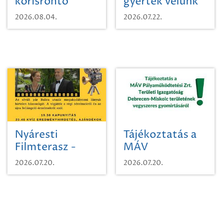
kőrisrontó
gyertek velünk
karcsúdíszbogárról
egy városi
2026.08.04.
2026.07.22.
időutazásra!
Nyáresti
Tájékoztatás a
Filmterasz -
MÁV
Beugró a
Pályaműködtetési
2026.07.20.
2026.07.20.
Paradicsomba
Zrt. Területi
Igazgatóság
Debrecen-
Miskolc
területének